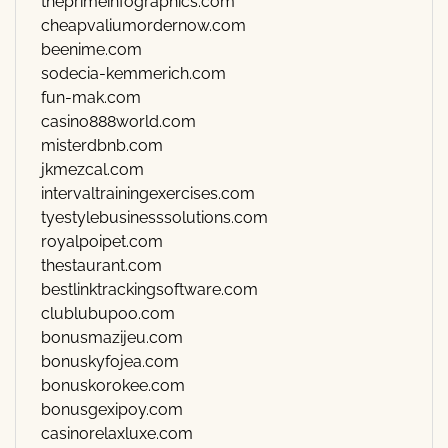
theprimeinfographics.com
cheapvaliumordernow.com
beenime.com
sodecia-kemmerich.com
fun-mak.com
casino888world.com
misterdbnb.com
jkmezcal.com
intervaltrainingexercises.com
tyestylebusinesssolutions.com
royalpoipet.com
thestaurant.com
bestlinktrackingsoftware.com
clublubupoo.com
bonusmazijeu.com
bonuskyfojea.com
bonuskorokee.com
bonusgexipoy.com
casinorelaxluxe.com