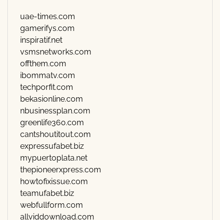
uae-times.com
gamerifys.com
inspiratif.net
vsmsnetworks.com
offthem.com
ibommatv.com
techporfit.com
bekasionline.com
nbusinessplan.com
greenlife360.com
cantshoutitout.com
expressufabet.biz
mypuertoplata.net
thepioneerxpress.com
howtofixissue.com
teamufabet.biz
webfullform.com
allviddownload.com