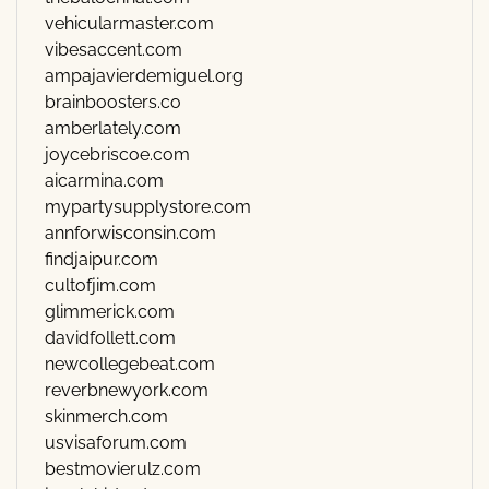
vehicularmaster.com
vibesaccent.com
ampajavierdemiguel.org
brainboosters.co
amberlately.com
joycebriscoe.com
aicarmina.com
mypartysupplystore.com
annforwisconsin.com
findjaipur.com
cultofjim.com
glimmerick.com
davidfollett.com
newcollegebeat.com
reverbnewyork.com
skinmerch.com
usvisaforum.com
bestmovierulz.com