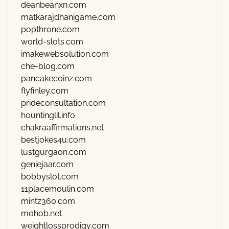
deanbeanxn.com
matkarajdhanigame.com
popthrone.com
world-slots.com
imakewebsolution.com
che-blog.com
pancakecoinz.com
flyfinley.com
prideconsultation.com
hountinglil.info
chakraaffirmations.net
bestjokes4u.com
lustgurgaon.com
geniejaar.com
bobbyslot.com
11placemoulin.com
mintz360.com
mohob.net
weightlossprodigy.com