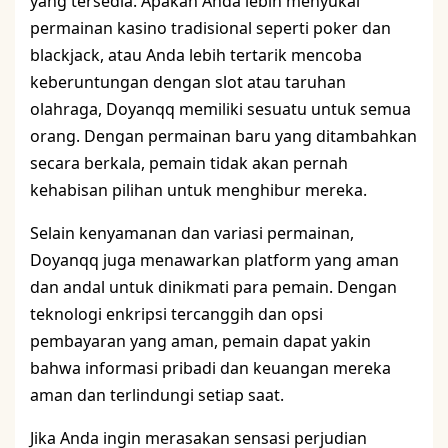
yang tersedia. Apakah Anda lebih menyukai
permainan kasino tradisional seperti poker dan
blackjack, atau Anda lebih tertarik mencoba
keberuntungan dengan slot atau taruhan
olahraga, Doyanqq memiliki sesuatu untuk semua
orang. Dengan permainan baru yang ditambahkan
secara berkala, pemain tidak akan pernah
kehabisan pilihan untuk menghibur mereka.
Selain kenyamanan dan variasi permainan,
Doyanqq juga menawarkan platform yang aman
dan andal untuk dinikmati para pemain. Dengan
teknologi enkripsi tercanggih dan opsi
pembayaran yang aman, pemain dapat yakin
bahwa informasi pribadi dan keuangan mereka
aman dan terlindungi setiap saat.
Jika Anda ingin merasakan sensasi perjudian