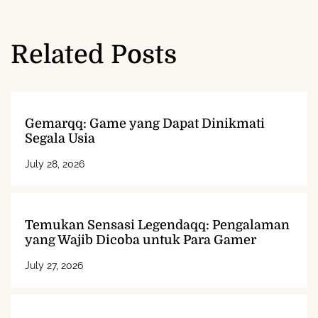
Related Posts
Gemarqq: Game yang Dapat Dinikmati
Segala Usia
July 28, 2026
Temukan Sensasi Legendaqq: Pengalaman
yang Wajib Dicoba untuk Para Gamer
July 27, 2026