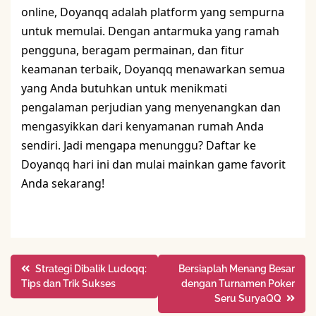
online, Doyanqq adalah platform yang sempurna
untuk memulai. Dengan antarmuka yang ramah
pengguna, beragam permainan, dan fitur
keamanan terbaik, Doyanqq menawarkan semua
yang Anda butuhkan untuk menikmati
pengalaman perjudian yang menyenangkan dan
mengasyikkan dari kenyamanan rumah Anda
sendiri. Jadi mengapa menunggu? Daftar ke
Doyanqq hari ini dan mulai mainkan game favorit
Anda sekarang!
Post
Strategi Dibalik Ludoqq:
Bersiaplah Menang Besar
Tips dan Trik Sukses
dengan Turnamen Poker
navigation
Seru SuryaQQ