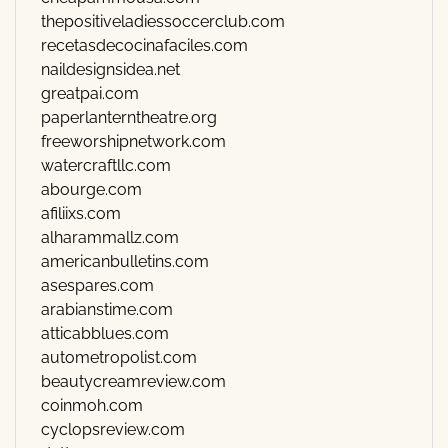
thepositiveladiessoccerclub.com
recetasdecocinafaciles.com
naildesignsidea.net
greatpai.com
paperlanterntheatre.org
freeworshipnetwork.com
watercraftllc.com
abourge.com
afiliixs.com
alharammallz.com
americanbulletins.com
asespares.com
arabianstime.com
atticabblues.com
autometropolist.com
beautycreamreview.com
coinmoh.com
cyclopsreview.com