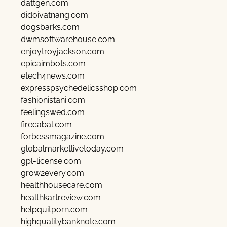
dattgen.com
didoivatnang.com
dogsbarks.com
dwmsoftwarehouse.com
enjoytroyjackson.com
epicaimbots.com
etech4news.com
expresspsychedelicsshop.com
fashionistani.com
feelingswed.com
firecabal.com
forbessmagazine.com
globalmarketlivetoday.com
gpl-license.com
grow2every.com
healthhousecare.com
healthkartreview.com
helpquitporn.com
highqualitybanknote.com