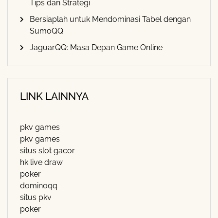
Tips dan Strategi
Bersiaplah untuk Mendominasi Tabel dengan
SumoQQ
JaguarQQ: Masa Depan Game Online
LINK LAINNYA
pkv games
pkv games
situs slot gacor
hk live draw
poker
dominoqq
situs pkv
poker