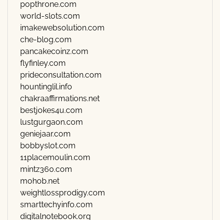
popthrone.com
world-slots.com
imakewebsolution.com
che-blog.com
pancakecoinz.com
flyfinley.com
prideconsultation.com
hountinglil.info
chakraaffirmations.net
bestjokes4u.com
lustgurgaon.com
geniejaar.com
bobbyslot.com
11placemoulin.com
mintz360.com
mohob.net
weightlossprodigy.com
smarttechyinfo.com
digitalnotebook.org