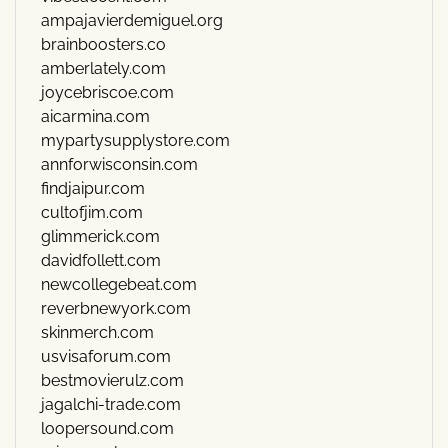
ampajavierdemiguel.org
brainboosters.co
amberlately.com
joycebriscoe.com
aicarmina.com
mypartysupplystore.com
annforwisconsin.com
findjaipur.com
cultofjim.com
glimmerick.com
davidfollett.com
newcollegebeat.com
reverbnewyork.com
skinmerch.com
usvisaforum.com
bestmovierulz.com
jagalchi-trade.com
loopersound.com