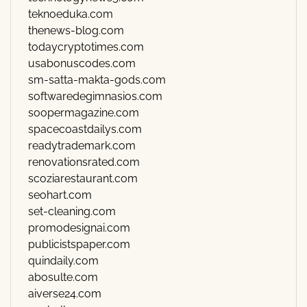
teknoeduka.com
thenews-blog.com
todaycryptotimes.com
usabonuscodes.com
sm-satta-makta-gods.com
softwaredegimnasios.com
soopermagazine.com
spacecoastdailys.com
readytrademark.com
renovationsrated.com
scoziarestaurant.com
seohart.com
set-cleaning.com
promodesignai.com
publicistspaper.com
quindaily.com
abosulte.com
aiverse24.com