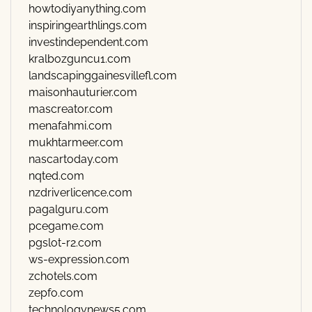
howtodiyanything.com
inspiringearthlings.com
investindependent.com
kralbozguncu1.com
landscapinggainesvillefl.com
maisonhauturier.com
mascreator.com
menafahmi.com
mukhtarmeer.com
nascartoday.com
nqted.com
nzdriverlicence.com
pagalguru.com
pcegame.com
pgslot-r2.com
ws-expression.com
zchotels.com
zepfo.com
technologynews5.com