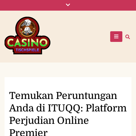
Skip
to
content
Situs Poker Online
Terpopuler dengan Banyak
Fitur Baru
Temukan Peruntungan
Anda di ITUQQ: Platform
Perjudian Online
Premier