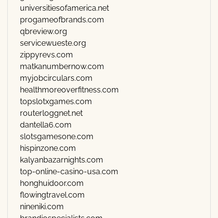
universitiesofamerica.net
progameofbrands.com
qbreview.org
servicewueste.org
zippyrevs.com
matkanumbernow.com
myjobcirculars.com
healthmoreoverfitness.com
topslotxgames.com
routerloggnet.net
dantella6.com
slotsgamesone.com
hispinzone.com
kalyanbazarnights.com
top-online-casino-usa.com
honghuidoor.com
flowingtravel.com
nineniki.com