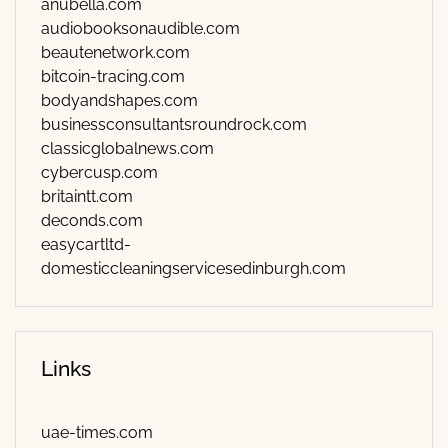
anubella.com
audiobooksonaudible.com
beautenetwork.com
bitcoin-tracing.com
bodyandshapes.com
businessconsultantsroundrock.com
classicglobalnews.com
cybercusp.com
britaintt.com
deconds.com
easycartltd-
domesticcleaningservicesedinburgh.com
Links
uae-times.com