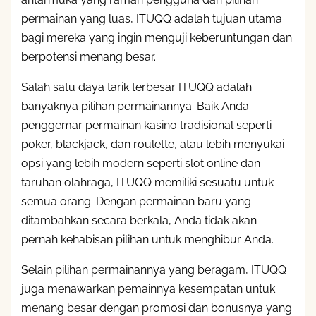
permainan yang luas, ITUQQ adalah tujuan utama
bagi mereka yang ingin menguji keberuntungan dan
berpotensi menang besar.
Salah satu daya tarik terbesar ITUQQ adalah
banyaknya pilihan permainannya. Baik Anda
penggemar permainan kasino tradisional seperti
poker, blackjack, dan roulette, atau lebih menyukai
opsi yang lebih modern seperti slot online dan
taruhan olahraga, ITUQQ memiliki sesuatu untuk
semua orang. Dengan permainan baru yang
ditambahkan secara berkala, Anda tidak akan
pernah kehabisan pilihan untuk menghibur Anda.
Selain pilihan permainannya yang beragam, ITUQQ
juga menawarkan pemainnya kesempatan untuk
menang besar dengan promosi dan bonusnya yang