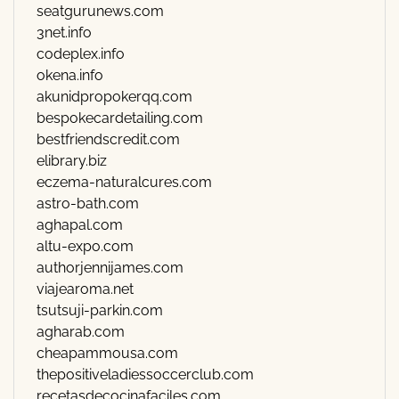
seatgurunews.com
3net.info
codeplex.info
okena.info
akunidpropokerqq.com
bespokecardetailing.com
bestfriendscredit.com
elibrary.biz
eczema-naturalcures.com
astro-bath.com
aghapal.com
altu-expo.com
authorjennijames.com
viajearoma.net
tsutsuji-parkin.com
agharab.com
cheapammousa.com
thepositiveladiessoccerclub.com
recetasdecocinafaciles.com