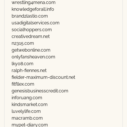
wrestling4mena.com
knowledgeforall.info
brand2lastio.com
usadigitalservices.com
socialhoppers.com
creativedream.net
n2315.com
getwebonline.com
onlyfansheaven.com
lky08.com
ralph-fiennes.net
fielder-maximum-discount.net
fitfllex.com
genesisbusinesscredit.com
inforuang.com
kindsmarket.com
luvelylife.com
macramb.com
mypet-diary.com