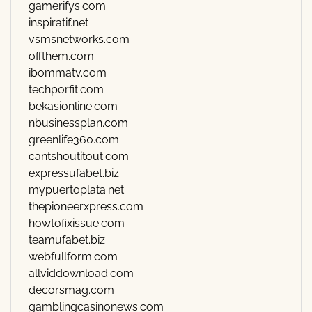
gamerifys.com
inspiratif.net
vsmsnetworks.com
offthem.com
ibommatv.com
techporfit.com
bekasionline.com
nbusinessplan.com
greenlife360.com
cantshoutitout.com
expressufabet.biz
mypuertoplata.net
thepioneerxpress.com
howtofixissue.com
teamufabet.biz
webfullform.com
allviddownload.com
decorsmag.com
gamblingcasinonews.com