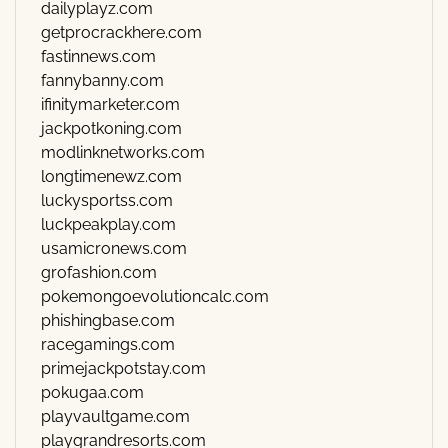
dailyplayz.com
getprocrackhere.com
fastinnews.com
fannybanny.com
ifinitymarketer.com
jackpotkoning.com
modlinknetworks.com
longtimenewz.com
luckysportss.com
luckpeakplay.com
usamicronews.com
grofashion.com
pokemongoevolutioncalc.com
phishingbase.com
racegamings.com
primejackpotstay.com
pokugaa.com
playvaultgame.com
playgrandresorts.com