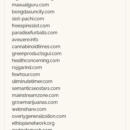
maxualguru.com
bongdasuncity.com
slot-pachi.com
freespinsslot.com
paradisefurballs.com
aveuere.info
cannabinoidtimes.com
greenproductsgui.com
healthconcerning.com
rojgarind.com
fewhour.com
18minutetimer.com
semanticseostars.com
mainstreamzone.com
growmarijuanas.com
webnshare.com
overlygeneralization.com
ethiopianetwork.org