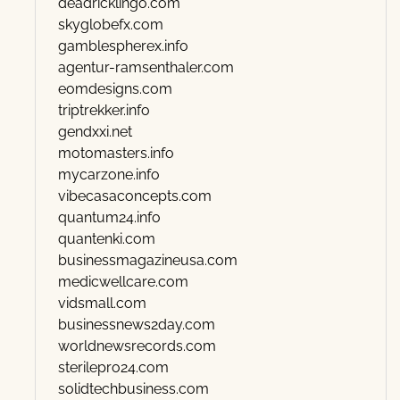
deadricklingo.com
skyglobefx.com
gamblespherex.info
agentur-ramsenthaler.com
eomdesigns.com
triptrekker.info
gendxxi.net
motomasters.info
mycarzone.info
vibecasaconcepts.com
quantum24.info
quantenki.com
businessmagazineusa.com
medicwellcare.com
vidsmall.com
businessnews2day.com
worldnewsrecords.com
sterilepro24.com
solidtechbusiness.com