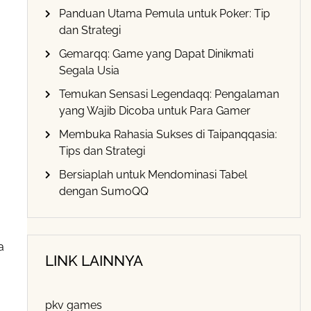
Panduan Utama Pemula untuk Poker: Tip
dan Strategi
Gemarqq: Game yang Dapat Dinikmati
Segala Usia
Temukan Sensasi Legendaqq: Pengalaman
yang Wajib Dicoba untuk Para Gamer
Membuka Rahasia Sukses di Taipanqqasia:
Tips dan Strategi
Bersiaplah untuk Mendominasi Tabel
dengan SumoQQ
a
LINK LAINNYA
pkv games