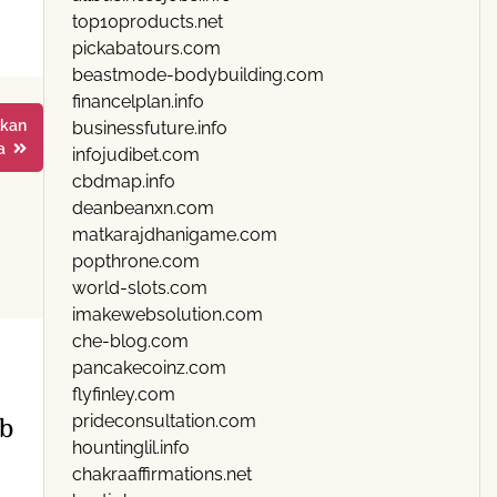
top10products.net
pickabatours.com
beastmode-bodybuilding.com
financelplan.info
lkan
businessfuture.info
a
infojudibet.com
cbdmap.info
deanbeanxn.com
matkarajdhanigame.com
popthrone.com
world-slots.com
imakewebsolution.com
che-blog.com
pancakecoinz.com
flyfinley.com
prideconsultation.com
b
hountinglil.info
chakraaffirmations.net