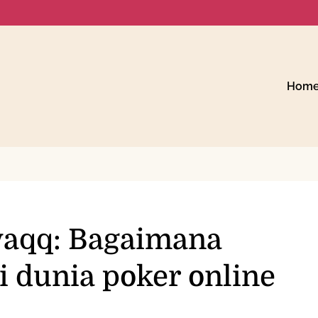
Hom
e Terpopuler denga
banyak fitur baru. Nikmati berbagai permainan poker
vaqq: Bagaimana
 dunia poker online