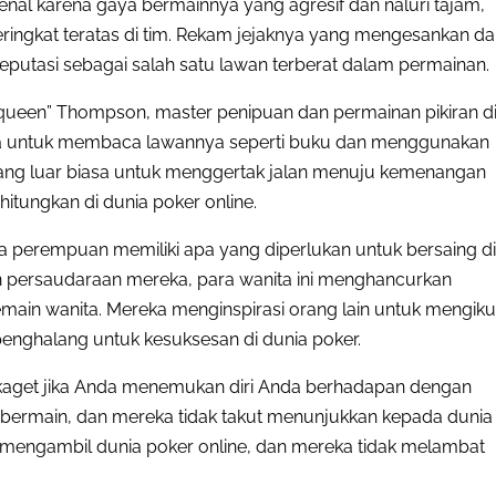
nal karena gaya bermainnya yang agresif dan naluri tajam,
ringkat teratas di tim. Rekam jejaknya yang mengesankan d
utasi sebagai salah satu lawan terberat dalam permainan.
ffqueen” Thompson, master penipuan dan permainan pikiran d
a untuk membaca lawannya seperti buku dan menggunakan
ang luar biasa untuk menggertak jalan menuju kemenangan
tungkan di dunia poker online.
perempuan memiliki apa yang diperlukan untuk bersaing di
 dan persaudaraan mereka, para wanita ini menghancurkan
ain wanita. Mereka menginspirasi orang lain untuk mengiku
nghalang untuk kesuksesan di dunia poker.
an kaget jika Anda menemukan diri Anda berhadapan dengan
tuk bermain, dan mereka tidak takut menunjukkan kepada dunia
 mengambil dunia poker online, dan mereka tidak melambat