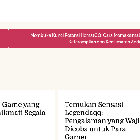
Membuka Kunci Potensi HematQQ: Cara Memaksima
Keterampilan dan Kenikmatan And
 Game yang
Temukan Sensasi
ikmati Segala
Legendaqq:
Pengalaman yang Waji
Dicoba untuk Para
Gamer