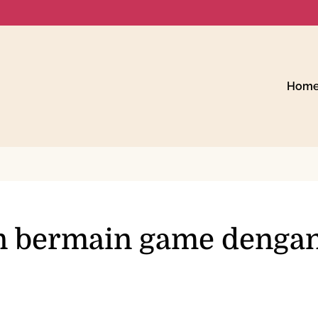
Hom
e Terpopuler denga
n banyak fitur baru. Nikmati berbagai permainan 
n bermain game denga