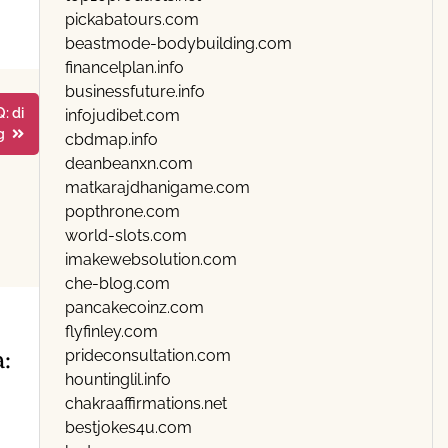
pickabatours.com
beastmode-bodybuilding.com
financelplan.info
businessfuture.info
: di
infojudibet.com
g
cbdmap.info
deanbeanxn.com
matkarajdhanigame.com
popthrone.com
world-slots.com
imakewebsolution.com
che-blog.com
pancakecoinz.com
flyfinley.com
prideconsultation.com
:
hountinglil.info
chakraaffirmations.net
bestjokes4u.com