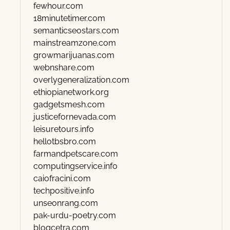
fewhour.com
18minutetimer.com
semanticseostars.com
mainstreamzone.com
growmarijuanas.com
webnshare.com
overlygeneralization.com
ethiopianetwork.org
gadgetsmesh.com
justicefornevada.com
leisuretours.info
hellotbsbro.com
farmandpetscare.com
computingservice.info
caiofracini.com
techpositive.info
unseonrang.com
pak-urdu-poetry.com
blogcetra.com