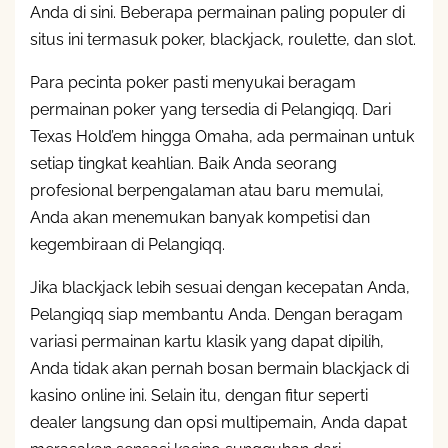
Anda di sini. Beberapa permainan paling populer di
situs ini termasuk poker, blackjack, roulette, dan slot.
Para pecinta poker pasti menyukai beragam
permainan poker yang tersedia di Pelangiqq. Dari
Texas Hold’em hingga Omaha, ada permainan untuk
setiap tingkat keahlian. Baik Anda seorang
profesional berpengalaman atau baru memulai,
Anda akan menemukan banyak kompetisi dan
kegembiraan di Pelangiqq.
Jika blackjack lebih sesuai dengan kecepatan Anda,
Pelangiqq siap membantu Anda. Dengan beragam
variasi permainan kartu klasik yang dapat dipilih,
Anda tidak akan pernah bosan bermain blackjack di
kasino online ini. Selain itu, dengan fitur seperti
dealer langsung dan opsi multipemain, Anda dapat