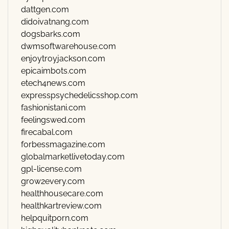
dattgen.com
didoivatnang.com
dogsbarks.com
dwmsoftwarehouse.com
enjoytroyjackson.com
epicaimbots.com
etech4news.com
expresspsychedelicsshop.com
fashionistani.com
feelingswed.com
firecabal.com
forbessmagazine.com
globalmarketlivetoday.com
gpl-license.com
grow2every.com
healthhousecare.com
healthkartreview.com
helpquitporn.com