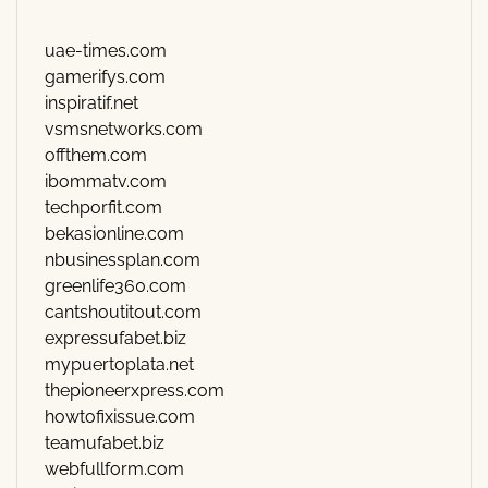
uae-times.com
gamerifys.com
inspiratif.net
vsmsnetworks.com
offthem.com
ibommatv.com
techporfit.com
bekasionline.com
nbusinessplan.com
greenlife360.com
cantshoutitout.com
expressufabet.biz
mypuertoplata.net
thepioneerxpress.com
howtofixissue.com
teamufabet.biz
webfullform.com