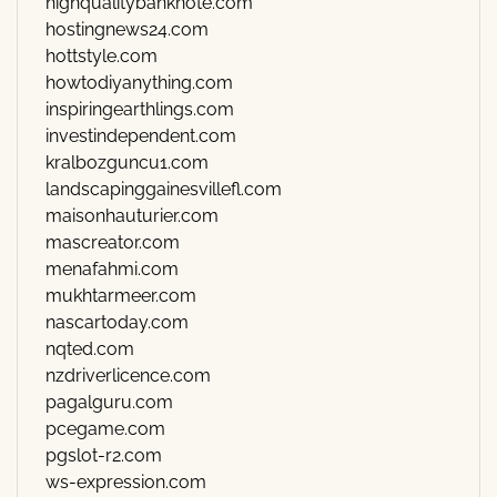
highqualitybanknote.com
hostingnews24.com
hottstyle.com
howtodiyanything.com
inspiringearthlings.com
investindependent.com
kralbozguncu1.com
landscapinggainesvillefl.com
maisonhauturier.com
mascreator.com
menafahmi.com
mukhtarmeer.com
nascartoday.com
nqted.com
nzdriverlicence.com
pagalguru.com
pcegame.com
pgslot-r2.com
ws-expression.com