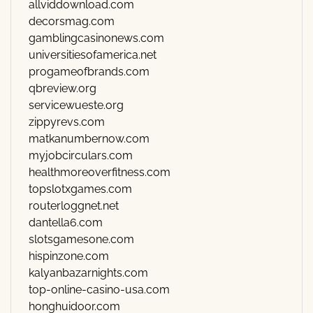
allviddownload.com
decorsmag.com
gamblingcasinonews.com
universitiesofamerica.net
progameofbrands.com
qbreview.org
servicewueste.org
zippyrevs.com
matkanumbernow.com
myjobcirculars.com
healthmoreoverfitness.com
topslotxgames.com
routerloggnet.net
dantella6.com
slotsgamesone.com
hispinzone.com
kalyanbazarnights.com
top-online-casino-usa.com
honghuidoor.com