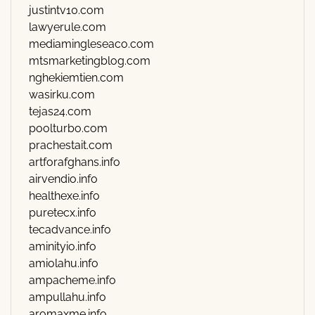
justintv10.com
lawyerule.com
mediamingleseaco.com
mtsmarketingblog.com
nghekiemtien.com
wasirku.com
tejas24.com
poolturbo.com
prachestait.com
artforafghans.info
airvendio.info
healthexe.info
puretecx.info
tecadvance.info
aminityio.info
amiolahu.info
ampacheme.info
ampullahu.info
aromaxme.info