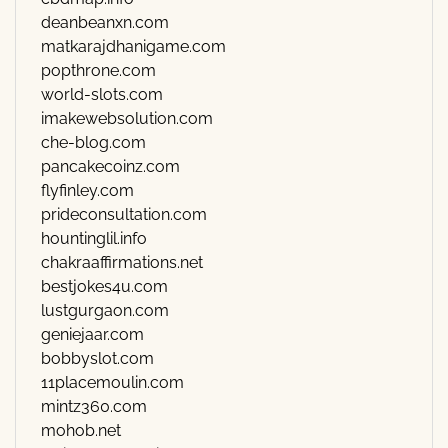
deanbeanxn.com
matkarajdhanigame.com
popthrone.com
world-slots.com
imakewebsolution.com
che-blog.com
pancakecoinz.com
flyfinley.com
prideconsultation.com
hountinglil.info
chakraaffirmations.net
bestjokes4u.com
lustgurgaon.com
geniejaar.com
bobbyslot.com
11placemoulin.com
mintz360.com
mohob.net