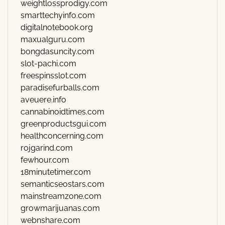
weightlossprodigy.com
smarttechyinfo.com
digitalnotebook.org
maxualguru.com
bongdasuncity.com
slot-pachi.com
freespinsslot.com
paradisefurballs.com
aveuere.info
cannabinoidtimes.com
greenproductsgui.com
healthconcerning.com
rojgarind.com
fewhour.com
18minutetimer.com
semanticseostars.com
mainstreamzone.com
growmarijuanas.com
webnshare.com