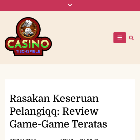
Skip
to
content
Situs Poker Online
Terpopuler dengan Banyak
Fitur Baru
Rasakan Keseruan
Pelangiqq: Review
Game-Game Teratas