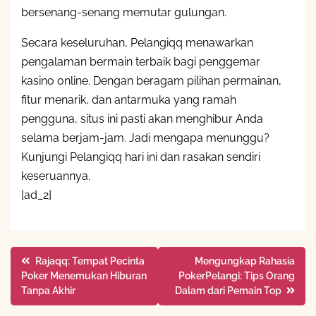
bersenang-senang memutar gulungan.
Secara keseluruhan, Pelangiqq menawarkan
pengalaman bermain terbaik bagi penggemar
kasino online. Dengan beragam pilihan permainan,
fitur menarik, dan antarmuka yang ramah
pengguna, situs ini pasti akan menghibur Anda
selama berjam-jam. Jadi mengapa menunggu?
Kunjungi Pelangiqq hari ini dan rasakan sendiri
keseruannya.
[ad_2]
Post
Rajaqq: Tempat Pecinta
Mengungkap Rahasia
Poker Menemukan Hiburan
PokerPelangi: Tips Orang
navigation
Tanpa Akhir
Dalam dari Pemain Top