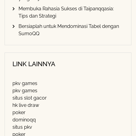
Membuka Rahasia Sukses di Taipanqqasia:
Tips dan Strategi
Bersiaplah untuk Mendominasi Tabel dengan
SumoQQ
LINK LAINNYA
pkv games
pkv games
situs slot gacor
hk live draw
poker
dominoqq
situs pkv
poker