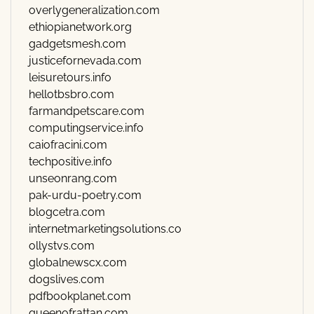
overlygeneralization.com
ethiopianetwork.org
gadgetsmesh.com
justicefornevada.com
leisuretours.info
hellotbsbro.com
farmandpetscare.com
computingservice.info
caiofracini.com
techpositive.info
unseonrang.com
pak-urdu-poetry.com
blogcetra.com
internetmarketingsolutions.co
ollystvs.com
globalnewscx.com
dogslives.com
pdfbookplanet.com
queenofrattan.com