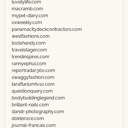
luvelylife.com
macramb.com
mypet-diary.com
oxweekly.com
panamacitydeckcontractors.com
westfashions.com
toolshandy.com
travelstager.com
trendinspires.com
rannyephul.com
reportradar360.com
swaggyfashion.com
taraftariumtv10.com
questionquery.com
bodybuildinglegend.com
brilliant-nails.com
dandr-photography.com
dokteroce.com
journal-francais.com