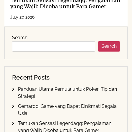
Temukan Sensasi Legendaqq: Pengalaman
yang Wajib Dicoba untuk Para Gamer
July 27, 2026
Search
Search
Recent Posts
Panduan Utama Pemula untuk Poker: Tip dan
Strategi
Gemarqq: Game yang Dapat Dinikmati Segala
Usia
Temukan Sensasi Legendaqq: Pengalaman
yang Wajib Dicoba untuk Para Gamer