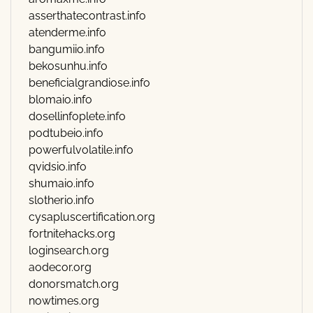
asserthatecontrast.info
atenderme.info
bangumiio.info
bekosunhu.info
beneficialgrandiose.info
blomaio.info
dosellinfoplete.info
podtubeio.info
powerfulvolatile.info
qvidsio.info
shumaio.info
slotherio.info
cysapluscertification.org
fortnitehacks.org
loginsearch.org
aodecor.org
donorsmatch.org
nowtimes.org