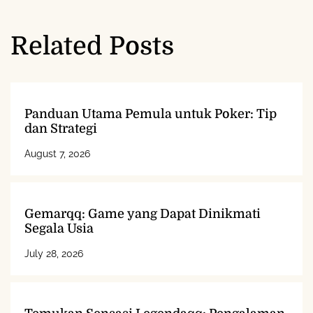
Related Posts
Panduan Utama Pemula untuk Poker: Tip
dan Strategi
August 7, 2026
Gemarqq: Game yang Dapat Dinikmati
Segala Usia
July 28, 2026