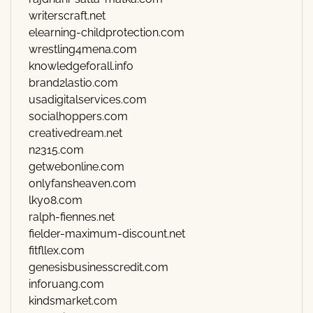
writerscraft.net
elearning-childprotection.com
wrestling4mena.com
knowledgeforall.info
brand2lastio.com
usadigitalservices.com
socialhoppers.com
creativedream.net
n2315.com
getwebonline.com
onlyfansheaven.com
lky08.com
ralph-fiennes.net
fielder-maximum-discount.net
fitfllex.com
genesisbusinesscredit.com
inforuang.com
kindsmarket.com