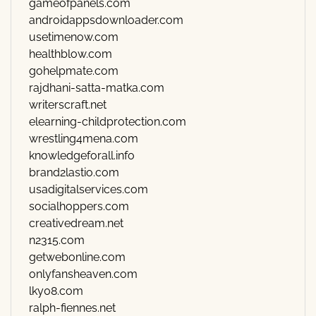
gameofpanels.com
androidappsdownloader.com
usetimenow.com
healthblow.com
gohelpmate.com
rajdhani-satta-matka.com
writerscraft.net
elearning-childprotection.com
wrestling4mena.com
knowledgeforall.info
brand2lastio.com
usadigitalservices.com
socialhoppers.com
creativedream.net
n2315.com
getwebonline.com
onlyfansheaven.com
lky08.com
ralph-fiennes.net