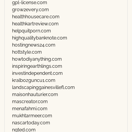
gpl-license.com
grow2every.com
healthhousecare.com
healthkartreview.com
helpquitporn.com
highqualitybanknote.com
hostingnews24.com
hottstyle.com
howtodiyanything.com
inspiringearthlings.com
investindependent.com
kralbozguncu1.com
landscapinggainesvillefl.com
maisonhauturier.com
mascreator.com
menafahmi.com
mukhtarmeer.com
nascartoday.com
nqted.com