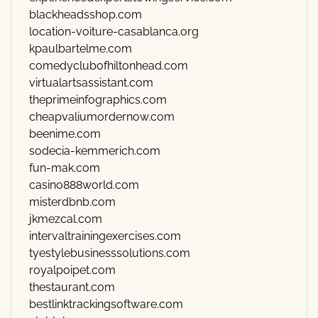
blackheadsshop.com
location-voiture-casablanca.org
kpaulbartelme.com
comedyclubofhiltonhead.com
virtualartsassistant.com
theprimeinfographics.com
cheapvaliumordernow.com
beenime.com
sodecia-kemmerich.com
fun-mak.com
casino888world.com
misterdbnb.com
jkmezcal.com
intervaltrainingexercises.com
tyestylebusinesssolutions.com
royalpoipet.com
thestaurant.com
bestlinktrackingsoftware.com