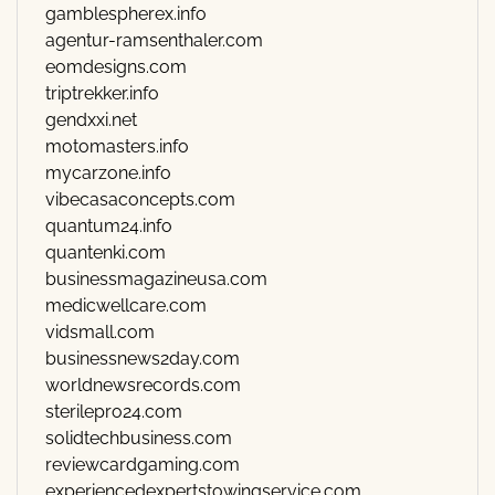
gamblespherex.info
agentur-ramsenthaler.com
eomdesigns.com
triptrekker.info
gendxxi.net
motomasters.info
mycarzone.info
vibecasaconcepts.com
quantum24.info
quantenki.com
businessmagazineusa.com
medicwellcare.com
vidsmall.com
businessnews2day.com
worldnewsrecords.com
sterilepro24.com
solidtechbusiness.com
reviewcardgaming.com
experiencedexpertstowingservice.com