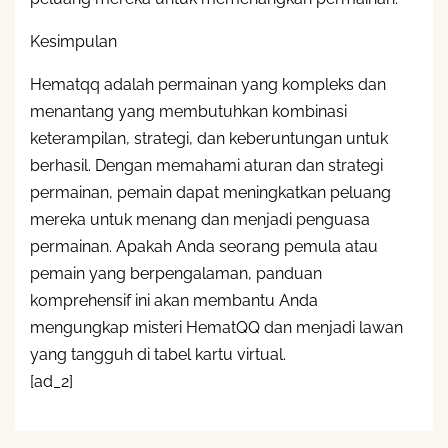
Kesimpulan
Hematqq adalah permainan yang kompleks dan
menantang yang membutuhkan kombinasi
keterampilan, strategi, dan keberuntungan untuk
berhasil. Dengan memahami aturan dan strategi
permainan, pemain dapat meningkatkan peluang
mereka untuk menang dan menjadi penguasa
permainan. Apakah Anda seorang pemula atau
pemain yang berpengalaman, panduan
komprehensif ini akan membantu Anda
mengungkap misteri HematQQ dan menjadi lawan
yang tangguh di tabel kartu virtual.
[ad_2]