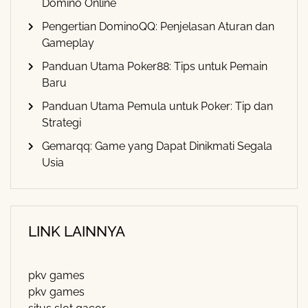
Domino Online
Pengertian DominoQQ: Penjelasan Aturan dan
Gameplay
Panduan Utama Poker88: Tips untuk Pemain
Baru
Panduan Utama Pemula untuk Poker: Tip dan
Strategi
Gemarqq: Game yang Dapat Dinikmati Segala
Usia
LINK LAINNYA
pkv games
pkv games