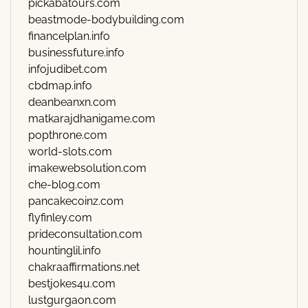
pickabatours.com
beastmode-bodybuilding.com
financelplan.info
businessfuture.info
infojudibet.com
cbdmap.info
deanbeanxn.com
matkarajdhanigame.com
popthrone.com
world-slots.com
imakewebsolution.com
che-blog.com
pancakecoinz.com
flyfinley.com
prideconsultation.com
hountinglil.info
chakraaffirmations.net
bestjokes4u.com
lustgurgaon.com