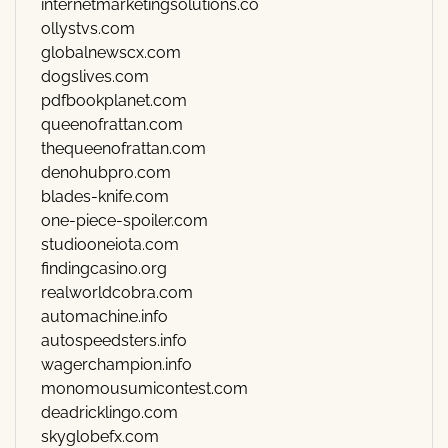
internetmarketingsolutions.co
ollystvs.com
globalnewscx.com
dogslives.com
pdfbookplanet.com
queenofrattan.com
thequeenofrattan.com
denohubpro.com
blades-knife.com
one-piece-spoiler.com
studiooneiota.com
findingcasino.org
realworldcobra.com
automachine.info
autospeedsters.info
wagerchampion.info
monomousumicontest.com
deadricklingo.com
skyglobefx.com