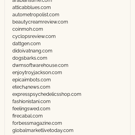
arabianstime.com
atticabblues.com
autometropolist.com
beautycreamreview.com
coinmoh.com
cyclopsreview.com
dattgen.com
didoivatnang.com
dogsbarks.com
dwmsoftwarehouse.com
enjoytroyjackson.com
epicaimbots.com
etech4news.com
expresspsychedelicsshop.com
fashionistani.com
feelingswed.com
firecabal.com
forbessmagazine.com
globalmarketlivetoday.com