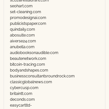
scoziarestaurant.com
seohart.com
set-cleaning.com
promodesignai.com
publicistspaper.com
quindaily.com
abosulte.com
aiverse24.com
anubella.com
audiobooksonaudible.com
beautenetwork.com
bitcoin-tracing.com
bodyandshapes.com
businessconsultantsroundrock.com
classicglobalnews.com
cybercusp.com
britaintt.com
deconds.com
easycartltd-