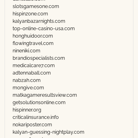
slotsgamesone.com
hispinzone.com
kalyanbazarnights.com
top-online-casino-usa.com
honghuidoor.com
flowingtravel.com
nineniki.com
brandiospecialists.com
medicalcare7.com
adtennaball.com
nabzah.com
mongive.com
matkagameresultsview.com
getsolutionsonline.com
hispinner.org
criticalinsurance.info
nokariposter.com
kalyan-guessing-nightplay.com