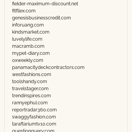
fielder-maximum-discount.net
fitfllex.com
genesisbusinesscredit.com
inforuang.com
kindsmarket.com
luvelylife.com
macramb.com
mypet-diary.com
oxweekly.com
panamacitydeckcontractors.com
westfashions.com
toolshandy.com
travelstager.com
trendinspires.com
rannyephul.com
reportradar360.com
swaggyfashion.com
taraftariumtv10.com
questionquery.com