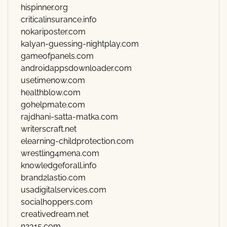
hispinner.org
criticalinsurance.info
nokariposter.com
kalyan-guessing-nightplay.com
gameofpanels.com
androidappsdownloader.com
usetimenow.com
healthblow.com
gohelpmate.com
rajdhani-satta-matka.com
writerscraft.net
elearning-childprotection.com
wrestling4mena.com
knowledgeforall.info
brand2lastio.com
usadigitalservices.com
socialhoppers.com
creativedream.net
n2315.com