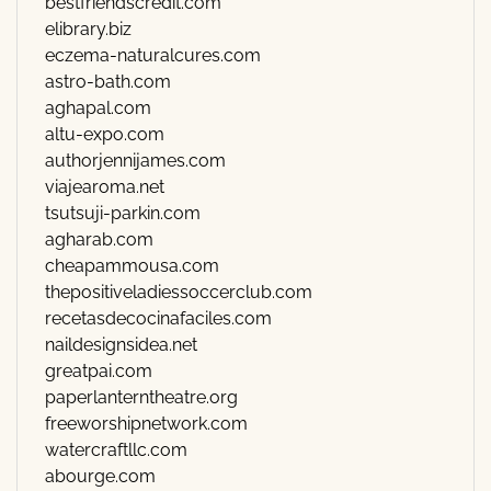
bestfriendscredit.com
elibrary.biz
eczema-naturalcures.com
astro-bath.com
aghapal.com
altu-expo.com
authorjennijames.com
viajearoma.net
tsutsuji-parkin.com
agharab.com
cheapammousa.com
thepositiveladiessoccerclub.com
recetasdecocinafaciles.com
naildesignsidea.net
greatpai.com
paperlanterntheatre.org
freeworshipnetwork.com
watercraftllc.com
abourge.com