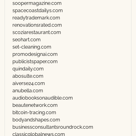
soopermagazine.com
spacecoastdailys.com
readytrademark.com
renovationsrated.com
scoziarestaurant.com
seohart.com
set-cleaning.com
promodesignai.com
publicistspaper.com
quindaily.com
abosulte.com
aiverse24.com
anubella.com
audiobooksonaudible.com
beautenetwork.com
bitcoin-tracing.com
bodyandshapes.com
businessconsultantsroundrock.com
classicglobalnews.com