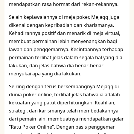
mendapatkan rasa hormat dari rekan-rekannya.
Selain kepiawaiannya di meja poker, Mejaqq juga
dikenal dengan kepribadian dan kharismanya.
Kehadirannya positif dan menarik di meja virtual,
membuat permainan lebih menyenangkan bagi
lawan dan penggemarnya. Kecintaannya terhadap
permainan terlihat jelas dalam segala hal yang dia
lakukan, dan jelas bahwa dia benar-benar
menyukai apa yang dia lakukan.
Seiring dengan terus berkembangnya Mejaqq di
dunia poker online, terlihat jelas bahwa ia adalah
kekuatan yang patut diperhitungkan. Keahlian,
strategi, dan karismanya telah membedakannya
dari pemain lain, membuatnya mendapatkan gelar
“Ratu Poker Online”. Dengan basis penggemar