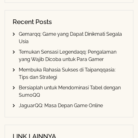
Recent Posts
Gemarqq: Game yang Dapat Dinikmati Segala
Usia
Temukan Sensasi Legendaqq: Pengalaman
yang Wajib Dicoba untuk Para Gamer
Membuka Rahasia Sukses di Taipanqqasia:
Tips dan Strategi
Bersiaplah untuk Mendominasi Tabel dengan
SumoQQ
JaguarQQ: Masa Depan Game Online
LINK LAINNYA