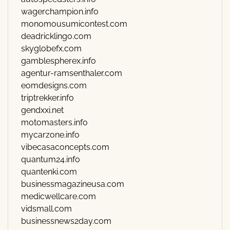
wagerchampion.info
monomousumicontest.com
deadricklingo.com
skyglobefx.com
gamblespherex.info
agentur-ramsenthaler.com
eomdesigns.com
triptrekker.info
gendxxi.net
motomasters.info
mycarzone.info
vibecasaconcepts.com
quantum24.info
quantenki.com
businessmagazineusa.com
medicwellcare.com
vidsmall.com
businessnews2day.com