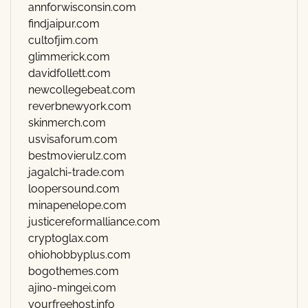
annforwisconsin.com
findjaipur.com
cultofjim.com
glimmerick.com
davidfollett.com
newcollegebeat.com
reverbnewyork.com
skinmerch.com
usvisaforum.com
bestmovierulz.com
jagalchi-trade.com
loopersound.com
minapenelope.com
justicereformalliance.com
cryptoglax.com
ohiohobbyplus.com
bogothemes.com
ajino-mingei.com
yourfreehost.info