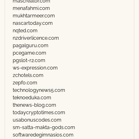
mascreator.com
menafahmi.com
mukhtarmeer.com
nascartoday.com
nqted.com
nzdriverlicence.com
pagalguru.com
pcegame.com
pgslot-r2.com
ws-expression.com
zchotels.com
zepfo.com
technologynews5.com
teknoeduka.com
thenews-blog.com
todaycryptotimes.com
usabonuscodes.com
sm-satta-makta-gods.com
softwaredegimnasios.com