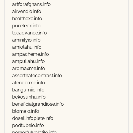
artforafghans.info
airvendio.info
healthexe.info
puretecx.info
tecadvance.info
aminityio.info
amiolahu.info
ampacheme.info
ampullahu.info
aromaxme.info
asserthatecontrast.info
atenderme.info
bangumiio.info
bekosunhu.info
beneficialgrandiose.info
blomaio.info
dosellinfoplete.info
podtubeio.info
powerfulvolatile.info