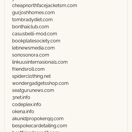
cheapnorthfacejacketsm.com
gurjoshhomes.com
tombradydiet.com
bonthaiclub.com
casusbelli-mod.com
bookplatesociety.com
lebnewsmedia.com
sonosonora.com
linkuusinternasional1.com
friendsroll.com
spiderclothing.net
wondergadgetsshop.com
seatgurunews.com
3net.info
codeplex.info
okena.info
akunidpropokerqq.com
bespokecardetailing.com