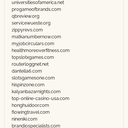
universitiesofamerica.net
progameofbrands.com
qbreview.org
servicewueste.org
zippyrevs.com
matkanumbernow.com
myjobcirculars.com
healthmoreoverfitness.com
topslotxgames.com
routerloggnet.net
dantella6.com
slotsgamesone.com
hispinzone.com
kalyanbazarnights.com
top-online-casino-usa.com
honghuidoor.com
flowingtravel.com
nineniki.com
brandiospecialists.com