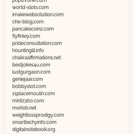
popthrone.com
world-slots.com
imakewebsolution.com
che-blog.com
pancakecoinz.com
flyfinley.com
prideconsultation.com
hountinglil.info
chakraaffirmations.net
bestjokes4u.com
lustgurgaon.com
geniejaar.com
bobbyslot.com
11placemoulin.com
mintz360.com
mohob.net
weightlossprodigy.com
smarttechyinfo.com
digitalnotebook.org