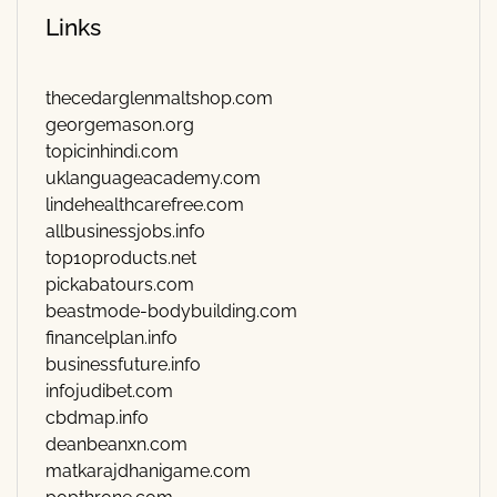
Links
thecedarglenmaltshop.com
georgemason.org
topicinhindi.com
uklanguageacademy.com
lindehealthcarefree.com
allbusinessjobs.info
top10products.net
pickabatours.com
beastmode-bodybuilding.com
financelplan.info
businessfuture.info
infojudibet.com
cbdmap.info
deanbeanxn.com
matkarajdhanigame.com