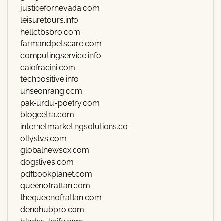
justicefornevada.com
leisuretours.info
hellotbsbro.com
farmandpetscare.com
computingservice.info
caiofracini.com
techpositive.info
unseonrang.com
pak-urdu-poetry.com
blogcetra.com
internetmarketingsolutions.co
ollystvs.com
globalnewscx.com
dogslives.com
pdfbookplanet.com
queenofrattan.com
thequeenofrattan.com
denohubpro.com