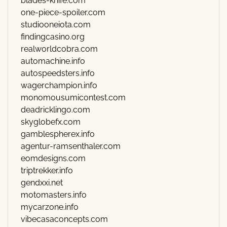
blades-knife.com
one-piece-spoiler.com
studiooneiota.com
findingcasino.org
realworldcobra.com
automachine.info
autospeedsters.info
wagerchampion.info
monomousumicontest.com
deadricklingo.com
skyglobefx.com
gamblespherex.info
agentur-ramsenthaler.com
eomdesigns.com
triptrekker.info
gendxxi.net
motomasters.info
mycarzone.info
vibecasaconcepts.com