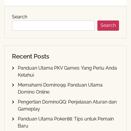
Search
Search
Recent Posts
Panduan Utama PKV Games: Yang Perlu Anda
Ketahui
Memahami Domino99: Panduan Utama
Domino Online
Pengertian DominoQQ: Penjelasan Aturan dan
Gameplay
Panduan Utama Poker88: Tips untuk Pemain
Baru