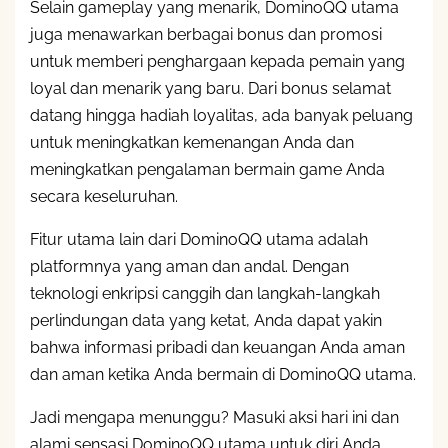
Selain gameplay yang menarik, DominoQQ utama
juga menawarkan berbagai bonus dan promosi
untuk memberi penghargaan kepada pemain yang
loyal dan menarik yang baru. Dari bonus selamat
datang hingga hadiah loyalitas, ada banyak peluang
untuk meningkatkan kemenangan Anda dan
meningkatkan pengalaman bermain game Anda
secara keseluruhan.
Fitur utama lain dari DominoQQ utama adalah
platformnya yang aman dan andal. Dengan
teknologi enkripsi canggih dan langkah-langkah
perlindungan data yang ketat, Anda dapat yakin
bahwa informasi pribadi dan keuangan Anda aman
dan aman ketika Anda bermain di DominoQQ utama.
Jadi mengapa menunggu? Masuki aksi hari ini dan
alami sensasi DominoQQ utama untuk diri Anda