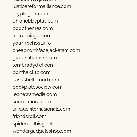
justicereformalliance.com
cryptoglax.com
ohiohobbyplus.com
bogothemes.com
ajino-mingei.com
yourfreehost.info
cheapnorthfacejacketsm.com
gurjoshhomes.com
tombradydiet.com
bonthaiclub.com
casusbelli-mod.com
bookplatesociety.com
lebnewsmedia.com
sonosonora.com
linkuusinternasional1.com
friendsroll.com
spiderclothing.net
wondergadgetsshop.com