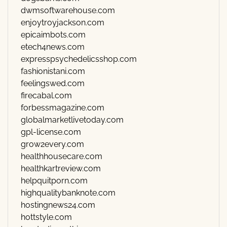
dwmsoftwarehouse.com
enjoytroyjackson.com
epicaimbots.com
etech4news.com
expresspsychedelicsshop.com
fashionistani.com
feelingswed.com
firecabal.com
forbessmagazine.com
globalmarketlivetoday.com
gpl-license.com
grow2every.com
healthhousecare.com
healthkartreview.com
helpquitporn.com
highqualitybanknote.com
hostingnews24.com
hottstyle.com