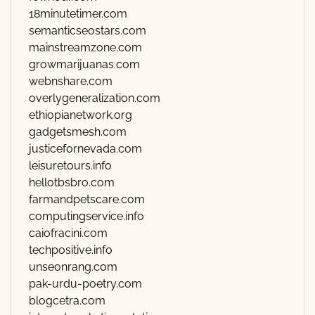
18minutetimer.com
semanticseostars.com
mainstreamzone.com
growmarijuanas.com
webnshare.com
overlygeneralization.com
ethiopianetwork.org
gadgetsmesh.com
justicefornevada.com
leisuretours.info
hellotbsbro.com
farmandpetscare.com
computingservice.info
caiofracini.com
techpositive.info
unseonrang.com
pak-urdu-poetry.com
blogcetra.com