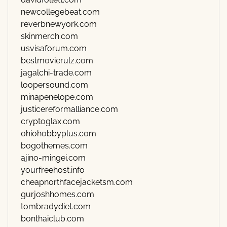
newcollegebeat.com
reverbnewyork.com
skinmerch.com
usvisaforum.com
bestmovierulz.com
jagalchi-trade.com
loopersound.com
minapenelope.com
justicereformalliance.com
cryptoglax.com
ohiohobbyplus.com
bogothemes.com
ajino-mingei.com
yourfreehost.info
cheapnorthfacejacketsm.com
gurjoshhomes.com
tombradydiet.com
bonthaiclub.com