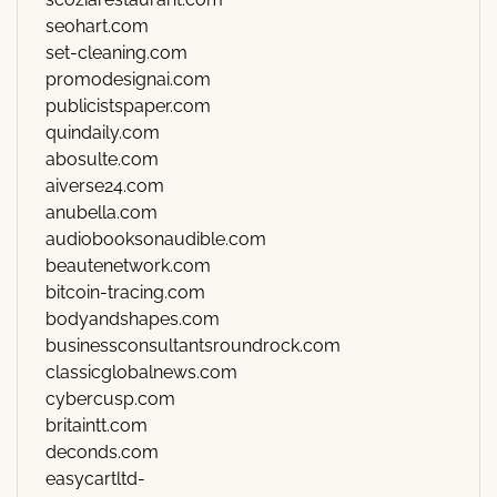
seohart.com
set-cleaning.com
promodesignai.com
publicistspaper.com
quindaily.com
abosulte.com
aiverse24.com
anubella.com
audiobooksonaudible.com
beautenetwork.com
bitcoin-tracing.com
bodyandshapes.com
businessconsultantsroundrock.com
classicglobalnews.com
cybercusp.com
britaintt.com
deconds.com
easycartltd-