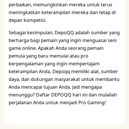
perbaikan, memungkinkan mereka untuk terus
meningkatkan keterampilan mereka dan tetap di
depan kompetisi.
Sebagai kesimpulan, DepoQQ adalah sumber yang
berharga bagi pemain yang ingin menguasai seni
game online. Apakah Anda seorang pemain
pemula yang baru memulai atau pro
berpengalaman yang ingin mempertajam
keterampilan Anda, Depoqq memiliki alat, sumber
daya, dan dukungan masyarakat untuk membantu
Anda mencapai tujuan Anda. Jadi mengapa
menunggu? Daftar DEPOQQ hari ini dan mulailah
perjalanan Anda untuk menjadi Pro Gaming!