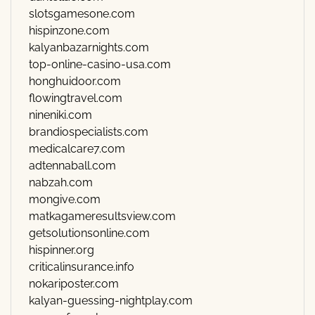
slotsgamesone.com
hispinzone.com
kalyanbazarnights.com
top-online-casino-usa.com
honghuidoor.com
flowingtravel.com
nineniki.com
brandiospecialists.com
medicalcare7.com
adtennaball.com
nabzah.com
mongive.com
matkagameresultsview.com
getsolutionsonline.com
hispinner.org
criticalinsurance.info
nokariposter.com
kalyan-guessing-nightplay.com