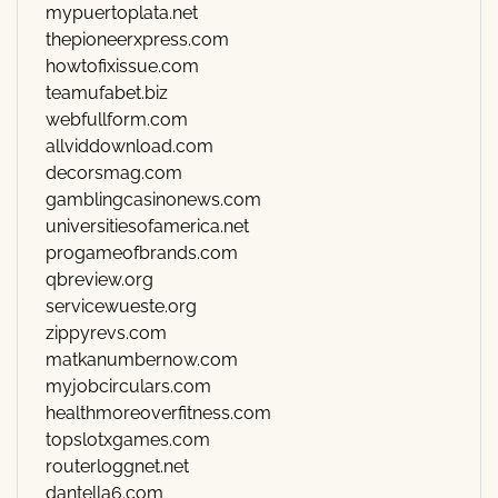
mypuertoplata.net
thepioneerxpress.com
howtofixissue.com
teamufabet.biz
webfullform.com
allviddownload.com
decorsmag.com
gamblingcasinonews.com
universitiesofamerica.net
progameofbrands.com
qbreview.org
servicewueste.org
zippyrevs.com
matkanumbernow.com
myjobcirculars.com
healthmoreoverfitness.com
topslotxgames.com
routerloggnet.net
dantella6.com