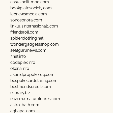
casusbelli-mod.com
bookplatesociety.com
lebnewsmedia.com
sonosonora.com
linkuusinternasional1.com
friendsroll.com
spiderclothing.net
wondergadgetsshop.com
seatgurunews.com
3net.info
codeplex.info
okena.info
akunidpropokerqq.com
bespokecardetailing.com
bestfriendscredit.com
elibrary.biz
eczema-naturalcures.com
astro-bath.com
aghapal.com