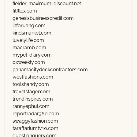
fielder-maximum-discount.net
fitfllex.com
genesisbusinesscredit.com
inforuang.com
kindsmarket.com
luvelylife.com
macramb.com
mypet-diary.com
oxweekly.com
panamacitydeckcontractors.com
westfashions.com
toolshandy.com
travelstager.com
trendinspires.com
rannyephul.com
reportradar360.com
swaggyfashion.com
taraftariumtv10.com
questionquery.com