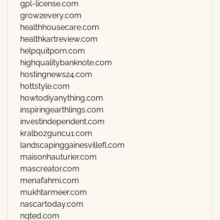
gpl-license.com
grow2every.com
healthhousecare.com
healthkartreview.com
helpquitporn.com
highqualitybanknote.com
hostingnews24.com
hottstyle.com
howtodiyanything.com
inspiringearthlings.com
investindependent.com
kralbozguncu1.com
landscapinggainesvillefl.com
maisonhauturier.com
mascreator.com
menafahmi.com
mukhtarmeer.com
nascartoday.com
nqted.com