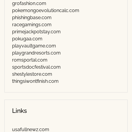
grofashion.com
pokemongoevolutioncalc.com
phishingbase.com
racegamings.com
primejackpotstay.com
pokugaa.com
playvaultgame.com
playgrandresorts.com
romsportal.com
sportsdocfestival.com
shestylestore.com
thingsiwontfinish.com
Links
usafullnewz.com