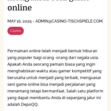
online
MAY 16, 2025
-
ADMIN@CASINO-TISCHSPIELE.COM
Casino
Permainan online telah menjadi bentuk hiburan
yang populer bagi orang -orang dari segala usia.
Apakah Anda seorang pemain biasa yang ingin
menghabiskan waktu atau gamer kompetitif yang
berusaha untuk menjadi yang terbaik, menguasai
seni game online bisa menjadi perjalanan yang
menantang tetapi bermanfaat. Salah satu platform
yang dapat membantu Anda di sepanjang jalur ini
adalah DepoQQ.