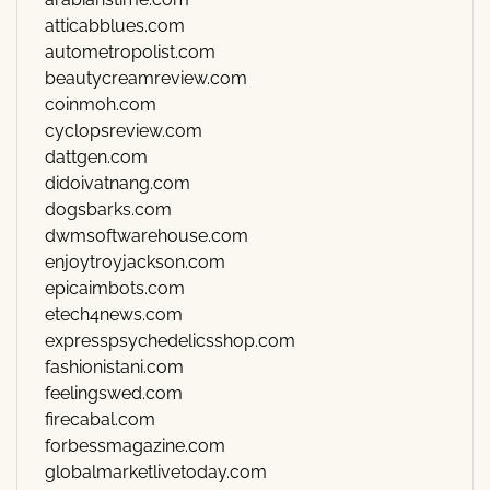
atticabblues.com
autometropolist.com
beautycreamreview.com
coinmoh.com
cyclopsreview.com
dattgen.com
didoivatnang.com
dogsbarks.com
dwmsoftwarehouse.com
enjoytroyjackson.com
epicaimbots.com
etech4news.com
expresspsychedelicsshop.com
fashionistani.com
feelingswed.com
firecabal.com
forbessmagazine.com
globalmarketlivetoday.com