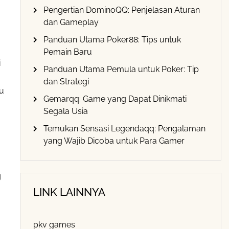
Pengertian DominoQQ: Penjelasan Aturan
dan Gameplay
Panduan Utama Poker88: Tips untuk
Pemain Baru
i
Panduan Utama Pemula untuk Poker: Tip
dan Strategi
tu
Gemarqq: Game yang Dapat Dinikmati
Segala Usia
Temukan Sensasi Legendaqq: Pengalaman
yang Wajib Dicoba untuk Para Gamer
g
LINK LAINNYA
pkv games