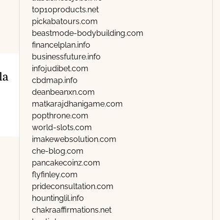
top10products.net
pickabatours.com
beastmode-bodybuilding.com
financelplan.info
businessfuture.info
infojudibet.com
la
cbdmap.info
deanbeanxn.com
matkarajdhanigame.com
popthrone.com
world-slots.com
imakewebsolution.com
che-blog.com
pancakecoinz.com
flyfinley.com
prideconsultation.com
hountinglil.info
chakraaffirmations.net