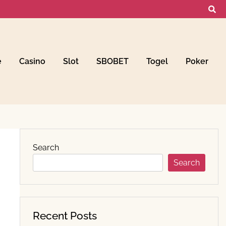
e
Casino
Slot
SBOBET
Togel
Poker
n Banyak Fitur
 dengan fitur-fitur eksklusif yang meningkatkan
Search
Search
Recent Posts