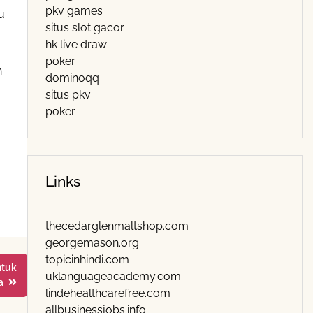
pkv games
u
situs slot gacor
hk live draw
poker
n
dominoqq
situs pkv
poker
Links
thecedarglenmaltshop.com
georgemason.org
topicinhindi.com
ntuk
uklanguageacademy.com
a
lindehealthcarefree.com
allbusinessjobs.info