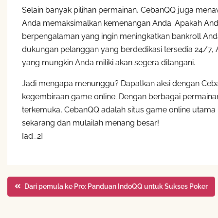
Selain banyak pilihan permainan, CebanQQ juga men
Anda memaksimalkan kemenangan Anda. Apakah Anda 
berpengalaman yang ingin meningkatkan bankroll Anda
dukungan pelanggan yang berdedikasi tersedia 24/7, 
yang mungkin Anda miliki akan segera ditangani.
Jadi mengapa menunggu? Dapatkan aksi dengan Ceban
kegembiraan game online. Dengan berbagai permaina
terkemuka, CebanQQ adalah situs game online utama u
sekarang dan mulailah menang besar!
[ad_2]
Post
Dari pemula ke Pro: Panduan IndoQQ untuk Sukses Poker
navigation