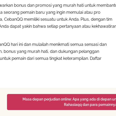
awarkan bonus dan promosi yang murah hati untuk membant
seorang pemain baru yang ingin memulai atau pro
, CebanQQ memiliki sesuatu untuk Anda. Plus, dengan tim
Anda dapat yakin bahwa setiap pertanyaan atau kekhawatira
QQ hari ini dan mulailah menikmati semua sensasi dan
n, bonus yang murah hati, dan dukungan pelanggan
ntuk pemain dari semua tingkat keterampilan. Daftar
Masa depan perjudian online: Apa yang ada di depan u
Rahasiaqq dan para pemainny