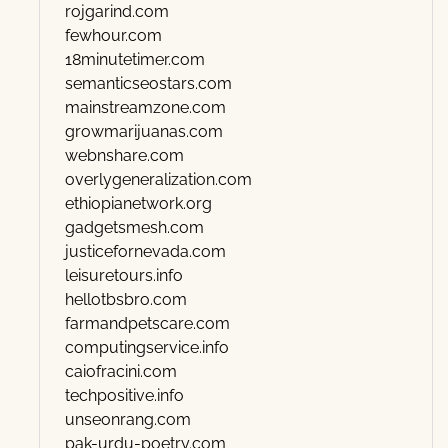
rojgarind.com
fewhour.com
18minutetimer.com
semanticseostars.com
mainstreamzone.com
growmarijuanas.com
webnshare.com
overlygeneralization.com
ethiopianetwork.org
gadgetsmesh.com
justicefornevada.com
leisuretours.info
hellotbsbro.com
farmandpetscare.com
computingservice.info
caiofracini.com
techpositive.info
unseonrang.com
pak-urdu-poetry.com