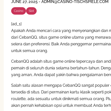
JUNE 27, 2025
-
ADMIN@CASINO-TISCHSPIELE.COM
Casino
Slot
[ad_1]
Apakah Anda mencari cara yang menyenangkan dan me
dari CebanQQ, situs game online utama yang menaw
selera dan preferensi. Baik Anda penggemar permainan
untuk semua orang.
CebanQQ adalah situs game online tepercaya dan and
pemain di seluruh dunia selama bertahun-tahun. De
yang aman, Anda dapat yakin bahwa pengalaman berm
Salah satu alasan mengapa CebanQQ sangat populer 
tersedia di situs. Dari permainan kartu klasik seperti p
roulette, ada sesuatu untuk dinikmati semua orang. Pl
akan pernah kehabisan opsi untuk membuat Anda terhi