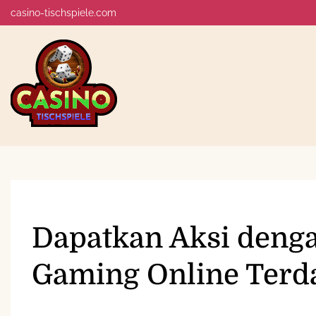
Skip
casino-tischspiele.com
to
content
Situs Poker Onlin
Mainkan di situs poker online terpopuler dengan 
pengalaman bermain Anda.
Baru
Dapatkan Aksi deng
Gaming Online Terd