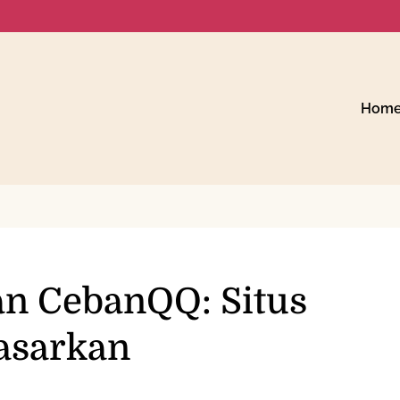
Hom
e Terpopuler denga
banyak fitur baru. Nikmati berbagai permainan poker
an CebanQQ: Situs
asarkan