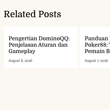
Related Posts
Pengertian DominoQQ:
Panduan
Penjelasan Aturan dan
Poker88: 
Gameplay
Pemain B
August 8, 2026
August 7, 2026