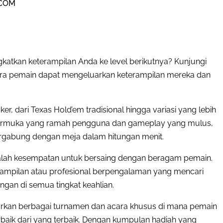
.COM
atkan keterampilan Anda ke level berikutnya? Kunjungi
ara pemain dapat mengeluarkan keterampilan mereka dan
dari Texas Hold’em tradisional hingga variasi yang lebih
ntarmuka yang ramah pengguna dan gameplay yang mulus,
rgabung dengan meja dalam hitungan menit.
alah kesempatan untuk bersaing dengan beragam pemain.
ampilan atau profesional berpengalaman yang mencari
an di semua tingkat keahlian.
arkan berbagai turnamen dan acara khusus di mana pemain
aik dari yang terbaik. Dengan kumpulan hadiah yang