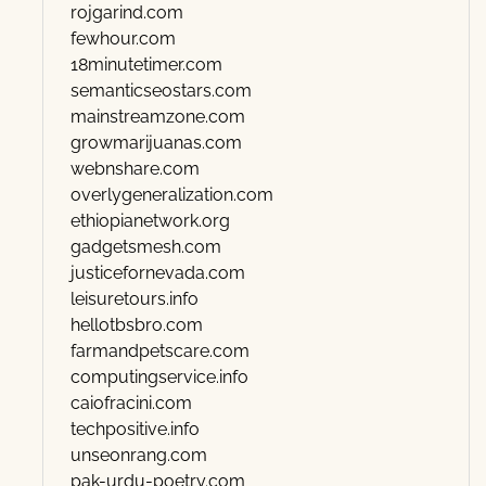
rojgarind.com
fewhour.com
18minutetimer.com
semanticseostars.com
mainstreamzone.com
growmarijuanas.com
webnshare.com
overlygeneralization.com
ethiopianetwork.org
gadgetsmesh.com
justicefornevada.com
leisuretours.info
hellotbsbro.com
farmandpetscare.com
computingservice.info
caiofracini.com
techpositive.info
unseonrang.com
pak-urdu-poetry.com