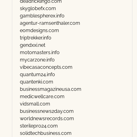
deadricklingo.com
skyglobefx.com
gamblespherex.info
agentur-ramsenthaler.com
eomdesigns.com
triptrekker.info
gendxxi.net
motomasters.info
mycarzone.info
vibecasaconcepts.com
quantum24.info
quantenki.com
businessmagazineusa.com
medicwellcare.com
vidsmall.com
businessnews2day.com
worldnewsrecords.com
sterilepro24.com
solidtechbusiness.com