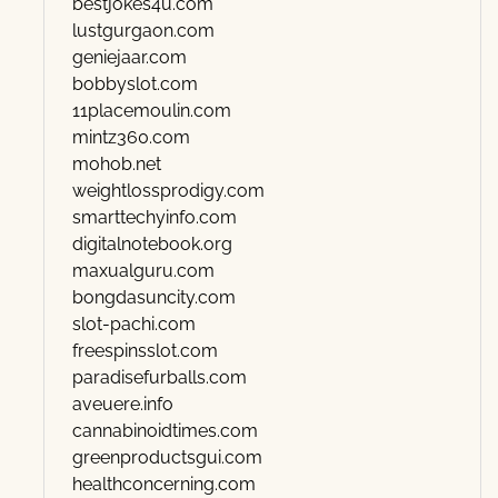
bestjokes4u.com
lustgurgaon.com
geniejaar.com
bobbyslot.com
11placemoulin.com
mintz360.com
mohob.net
weightlossprodigy.com
smarttechyinfo.com
digitalnotebook.org
maxualguru.com
bongdasuncity.com
slot-pachi.com
freespinsslot.com
paradisefurballs.com
aveuere.info
cannabinoidtimes.com
greenproductsgui.com
healthconcerning.com