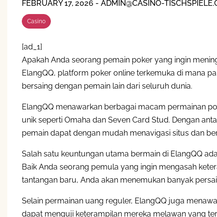
FEBRUARY 17, 2026
-
ADMIN@CASINO-TISCHSPIELE
Casino
[ad_1]
Apakah Anda seorang pemain poker yang ingin meningk
ElangQQ, platform poker online terkemuka di mana p
bersaing dengan pemain lain dari seluruh dunia.
ElangQQ menawarkan berbagai macam permainan poker, 
unik seperti Omaha dan Seven Card Stud. Dengan a
pemain dapat dengan mudah menavigasi situs dan be
Salah satu keuntungan utama bermain di ElangQQ ad
Baik Anda seorang pemula yang ingin mengasah keter
tantangan baru, Anda akan menemukan banyak persaing
Selain permainan uang reguler, ElangQQ juga menaw
dapat menguji keterampilan mereka melawan yang terb