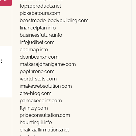
top10products.net
pickabatours.com
beastmode-bodybuilding.com
financelplan.info
businessfuture.info
infojudibet.com
cbdmap.info
deanbeanxn.com
:
matkarajdhanigame.com
popthrone.com
world-slots.com
imakewebsolution.com
che-blog.com
pancakecoinz.com
flyfinley.com
prideconsultation.com
hountinglil.info
chakraaffirmations.net