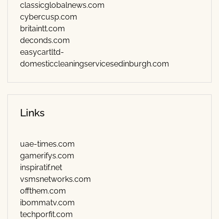
classicglobalnews.com
cybercusp.com
britaintt.com
deconds.com
easycartltd-
domesticcleaningservicesedinburgh.com
Links
uae-times.com
gamerifys.com
inspiratif.net
vsmsnetworks.com
offthem.com
ibommatv.com
techporfit.com