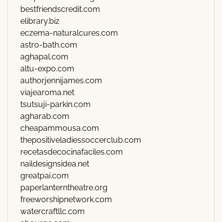
bestfriendscredit.com
elibrary.biz
eczema-naturalcures.com
astro-bath.com
aghapal.com
altu-expo.com
authorjennijames.com
viajearoma.net
tsutsuji-parkin.com
agharab.com
cheapammousa.com
thepositiveladiessoccerclub.com
recetasdecocinafaciles.com
naildesignsidea.net
greatpai.com
paperlanterntheatre.org
freeworshipnetwork.com
watercraftllc.com