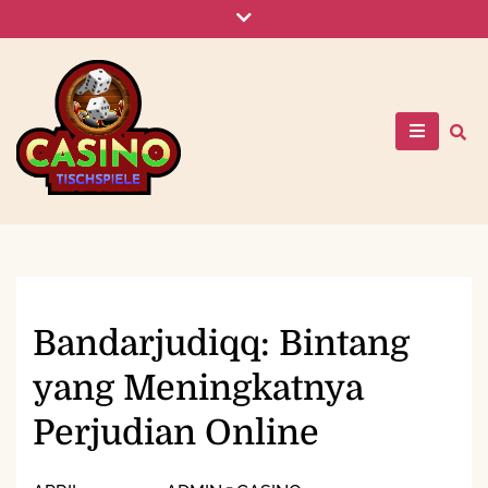
Skip
to
content
Situs Poker Online
Terpopuler dengan Banyak
Fitur Baru
Bandarjudiqq: Bintang
yang Meningkatnya
Perjudian Online