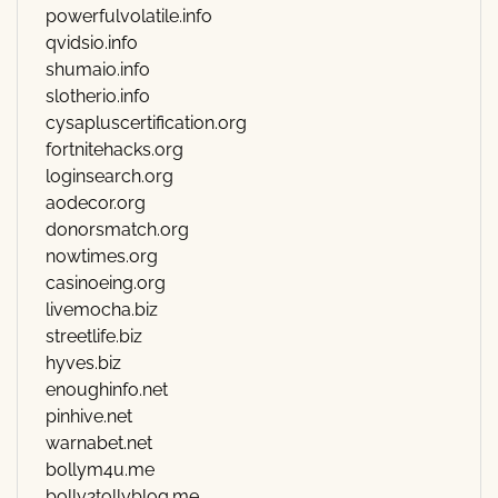
powerfulvolatile.info
qvidsio.info
shumaio.info
slotherio.info
cysapluscertification.org
fortnitehacks.org
loginsearch.org
aodecor.org
donorsmatch.org
nowtimes.org
casinoeing.org
livemocha.biz
streetlife.biz
hyves.biz
enoughinfo.net
pinhive.net
warnabet.net
bollym4u.me
bolly2tollyblog.me