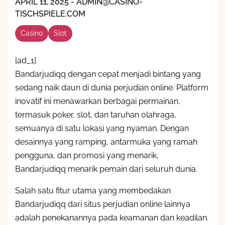
APRIL 11, 2025
-
ADMIN@CASINO-
TISCHSPIELE.COM
Casino
Slot
[ad_1]
Bandarjudiqq dengan cepat menjadi bintang yang
sedang naik daun di dunia perjudian online. Platform
inovatif ini menawarkan berbagai permainan,
termasuk poker, slot, dan taruhan olahraga,
semuanya di satu lokasi yang nyaman. Dengan
desainnya yang ramping, antarmuka yang ramah
pengguna, dan promosi yang menarik,
Bandarjudiqq menarik pemain dari seluruh dunia.
Salah satu fitur utama yang membedakan
Bandarjudiqq dari situs perjudian online lainnya
adalah penekanannya pada keamanan dan keadilan.