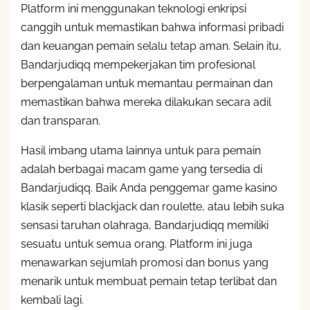
Platform ini menggunakan teknologi enkripsi
canggih untuk memastikan bahwa informasi pribadi
dan keuangan pemain selalu tetap aman. Selain itu,
Bandarjudiqq mempekerjakan tim profesional
berpengalaman untuk memantau permainan dan
memastikan bahwa mereka dilakukan secara adil
dan transparan.
Hasil imbang utama lainnya untuk para pemain
adalah berbagai macam game yang tersedia di
Bandarjudiqq. Baik Anda penggemar game kasino
klasik seperti blackjack dan roulette, atau lebih suka
sensasi taruhan olahraga, Bandarjudiqq memiliki
sesuatu untuk semua orang. Platform ini juga
menawarkan sejumlah promosi dan bonus yang
menarik untuk membuat pemain tetap terlibat dan
kembali lagi.