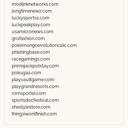
modlinknetworks.com
longtimenewz.com
luckysportss.com
luckpeakplay.com
usamicronews.com
grofashion.com
pokemongoevolutioncalc.com
phishingbase.com
racegamings.com
primejackpotstay.com
pokugaa.com
playvaultgame.com
playgrandresorts.com
romsportal.com
sportsdocfestival.com
shestylestore.com
thingsiwontfinish.com