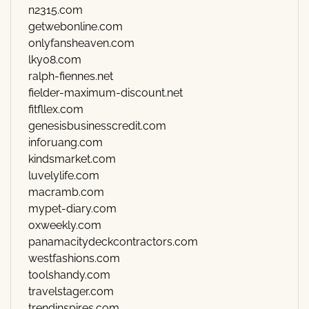
n2315.com
getwebonline.com
onlyfansheaven.com
lky08.com
ralph-fiennes.net
fielder-maximum-discount.net
fitfllex.com
genesisbusinesscredit.com
inforuang.com
kindsmarket.com
luvelylife.com
macramb.com
mypet-diary.com
oxweekly.com
panamacitydeckcontractors.com
westfashions.com
toolshandy.com
travelstager.com
trendinspires.com