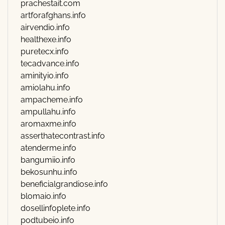
prachestait.com
artforafghans.info
airvendio.info
healthexe.info
puretecx.info
tecadvance.info
aminityio.info
amiolahu.info
ampacheme.info
ampullahu.info
aromaxme.info
asserthatecontrast.info
atenderme.info
bangumiio.info
bekosunhu.info
beneficialgrandiose.info
blomaio.info
dosellinfoplete.info
podtubeio.info