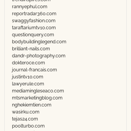
rannyephul.com
reportradar360.com
swaggyfashion.com
taraftariumtv10.com
questionquery.com
bodybuildinglegend.com
brilliant-nails.com
dandr-photography.com
dokteroce.com
journal-francais.com
justintv10.com
lawyerule.com
mediamingleseaco.com
mtsmarketingblog.com
nghekiemtien.com
wasirku.com
tejas24.com
poolturbo.com