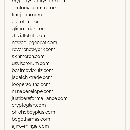
mypartysupplystore.com
annforwisconsin.com
findjaipur.com
cultofjim.com
glimmerick.com
davidfollett.com
newcollegebeat.com
reverbnewyork.com
skinmerch.com
usvisaforum.com
bestmovierulz.com
jagalchi-trade.com
loopersound.com
minapenelope.com
justicereformalliance.com
cryptoglax.com
ohiohobbyplus.com
bogothemes.com
ajino-mingei.com