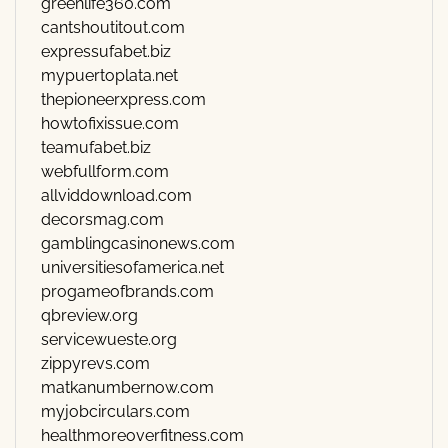
greenlife360.com
cantshoutitout.com
expressufabet.biz
mypuertoplata.net
thepioneerxpress.com
howtofixissue.com
teamufabet.biz
webfullform.com
allviddownload.com
decorsmag.com
gamblingcasinonews.com
universitiesofamerica.net
progameofbrands.com
qbreview.org
servicewueste.org
zippyrevs.com
matkanumbernow.com
myjobcirculars.com
healthmoreoverfitness.com