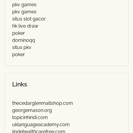
pkv games
pkv games
situs slot gacor
hk live draw
poker
dominoqq
situs pkv
poker
Links
thecedarglenmaltshop.com
georgemason.org
topicinhindi.com
uklanguageacademy.com
lindehealthcarefree.com