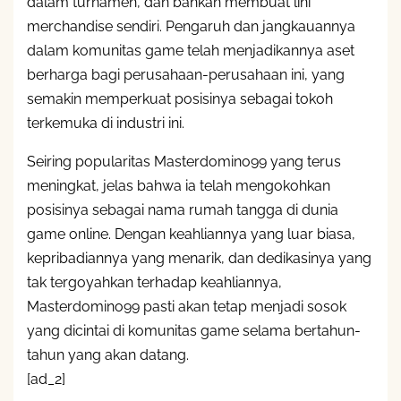
dalam turnamen, dan bahkan membuat lini
merchandise sendiri. Pengaruh dan jangkauannya
dalam komunitas game telah menjadikannya aset
berharga bagi perusahaan-perusahaan ini, yang
semakin memperkuat posisinya sebagai tokoh
terkemuka di industri ini.
Seiring popularitas Masterdomino99 yang terus
meningkat, jelas bahwa ia telah mengokohkan
posisinya sebagai nama rumah tangga di dunia
game online. Dengan keahliannya yang luar biasa,
kepribadiannya yang menarik, dan dedikasinya yang
tak tergoyahkan terhadap keahliannya,
Masterdomino99 pasti akan tetap menjadi sosok
yang dicintai di komunitas game selama bertahun-
tahun yang akan datang.
[ad_2]