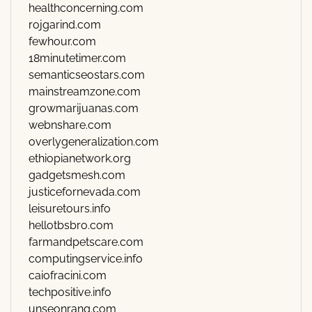
healthconcerning.com
rojgarind.com
fewhour.com
18minutetimer.com
semanticseostars.com
mainstreamzone.com
growmarijuanas.com
webnshare.com
overlygeneralization.com
ethiopianetwork.org
gadgetsmesh.com
justicefornevada.com
leisuretours.info
hellotbsbro.com
farmandpetscare.com
computingservice.info
caiofracini.com
techpositive.info
unseonrang.com