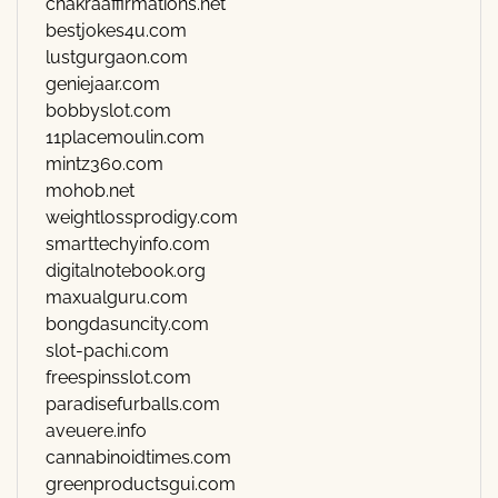
chakraaffirmations.net
bestjokes4u.com
lustgurgaon.com
geniejaar.com
bobbyslot.com
11placemoulin.com
mintz360.com
mohob.net
weightlossprodigy.com
smarttechyinfo.com
digitalnotebook.org
maxualguru.com
bongdasuncity.com
slot-pachi.com
freespinsslot.com
paradisefurballs.com
aveuere.info
cannabinoidtimes.com
greenproductsgui.com