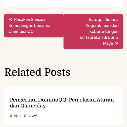
Post
Rasakan Sensasi
Ratuqq: Dimana
Kemenangan bersama
Kegembiraan dan
navigation
ChampionQQ
Keberuntungan
Bertabrakan di Dunia
Maya
Related Posts
Pengertian DominoQQ: Penjelasan Aturan
dan Gameplay
August 8, 2026