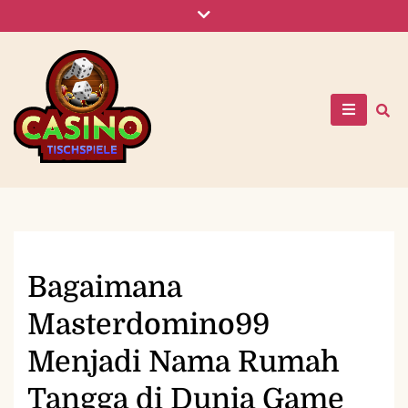
Skip
to
content
Situs Poker Online
Terpopuler dengan Banyak
Fitur Baru
Bagaimana
Masterdomino99
Menjadi Nama Rumah
Tangga di Dunia Game