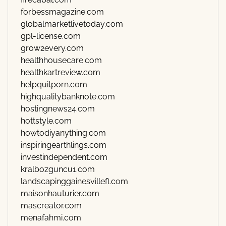
forbessmagazine.com
globalmarketlivetoday.com
gpl-license.com
grow2every.com
healthhousecare.com
healthkartreview.com
helpquitporn.com
highqualitybanknote.com
hostingnews24.com
hottstyle.com
howtodiyanything.com
inspiringearthlings.com
investindependent.com
kralbozguncu1.com
landscapinggainesvillefl.com
maisonhauturier.com
mascreator.com
menafahmi.com