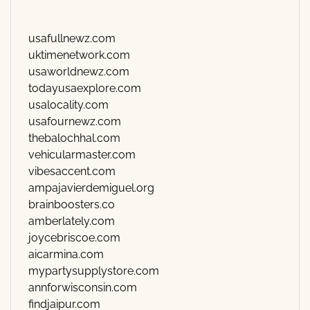
usafullnewz.com
uktimenetwork.com
usaworldnewz.com
todayusaexplore.com
usalocality.com
usafournewz.com
thebalochhal.com
vehicularmaster.com
vibesaccent.com
ampajavierdemiguel.org
brainboosters.co
amberlately.com
joycebriscoe.com
aicarmina.com
mypartysupplystore.com
annforwisconsin.com
findjaipur.com