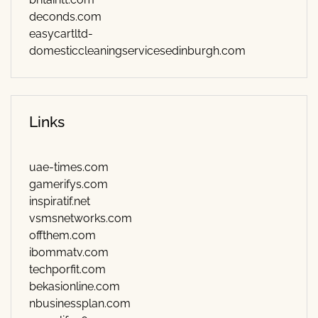
deconds.com
easycartltd-
domesticcleaningservicesedinburgh.com
Links
uae-times.com
gamerifys.com
inspiratif.net
vsmsnetworks.com
offthem.com
ibommatv.com
techporfit.com
bekasionline.com
nbusinessplan.com