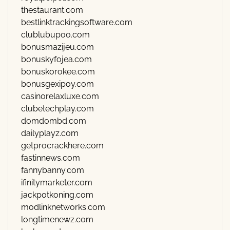
thestaurant.com
bestlinktrackingsoftware.com
clublubupoo.com
bonusmazijeu.com
bonuskyfojea.com
bonuskorokee.com
bonusgexipoy.com
casinorelaxluxe.com
clubetechplay.com
domdombd.com
dailyplayz.com
getprocrackhere.com
fastinnews.com
fannybanny.com
ifinitymarketer.com
jackpotkoning.com
modlinknetworks.com
longtimenewz.com