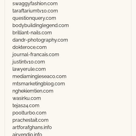
swaggyfashion.com
taraftariumtv10.com
questionquery.com
bodybuildinglegend.com
brilliant-nails.com
dandr-photography.com
dokteroce.com
journal-francais.com
justintv10.com
lawyerule.com
mediamingleseaco.com
mtsmarketingblog.com
nghekiemtien.com
wasirku.com
tejas24.com
poolturbo.com
prachestait.com
artforafghans.info
airvendio.info