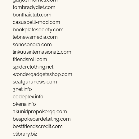
tombradydiet.com
bonthaiclub.com
casusbelli-mod.com
bookplatesociety.com
lebnewsmedia.com
sonosonora.com
linkuusinternasional1.com
friendsroll.com
spiderclothing.net
wondergadgetsshop.com
seatgurunews.com
3net.info
codeplex.info
okena.info
akunidpropokerqq.com
bespokecardetailing.com
bestfriendscredit.com
elibrary.biz