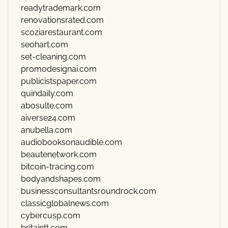
readytrademark.com
renovationsrated.com
scoziarestaurant.com
seohart.com
set-cleaning.com
promodesignai.com
publicistspaper.com
quindaily.com
abosulte.com
aiverse24.com
anubella.com
audiobooksonaudible.com
beautenetwork.com
bitcoin-tracing.com
bodyandshapes.com
businessconsultantsroundrock.com
classicglobalnews.com
cybercusp.com
britaintt.com