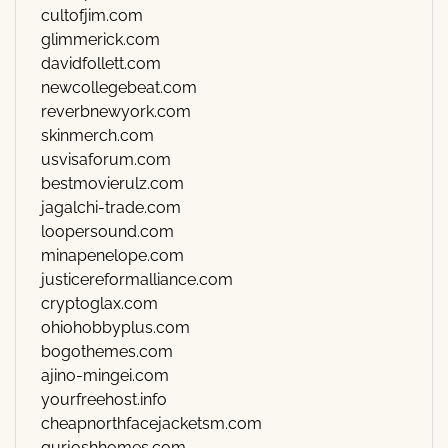
cultofjim.com
glimmerick.com
davidfollett.com
newcollegebeat.com
reverbnewyork.com
skinmerch.com
usvisaforum.com
bestmovierulz.com
jagalchi-trade.com
loopersound.com
minapenelope.com
justicereformalliance.com
cryptoglax.com
ohiohobbyplus.com
bogothemes.com
ajino-mingei.com
yourfreehost.info
cheapnorthfacejacketsm.com
gurjoshhomes.com