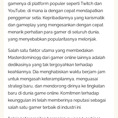
gamenya di platform populer seperti Twitch dan
YouTube, di mana ia dengan cepat mendapatkan
penggemar setia. Kepribadiannya yang karismatik
dan gameplay yang mengesankan dengan cepat
menarik perhatian para gamer di seluruh dunia,
yang menyebabkan popularitasnya melonjak.
Salah satu faktor utama yang membedakan
Masterdomino99 dari gamer online lainnya adalah
dedikasinya yang tak tergoyahkan terhadap
keahliannya. Dia menghabiskan waktu berjam-jam
untuk mengasah keterampilannya, menguasai
strategi baru, dan mendorong dirinya ke tingkatan
baru di dunia game online. Komitmen terhadap
keunggulan ini telah memberinya reputasi sebagai
salah satu gamer terbaik di industri ini.