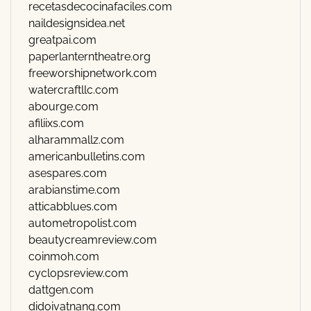
recetasdecocinafaciles.com
naildesignsidea.net
greatpai.com
paperlanterntheatre.org
freeworshipnetwork.com
watercraftllc.com
abourge.com
afiliixs.com
alharammallz.com
americanbulletins.com
asespares.com
arabianstime.com
atticabblues.com
autometropolist.com
beautycreamreview.com
coinmoh.com
cyclopsreview.com
dattgen.com
didoivatnang.com