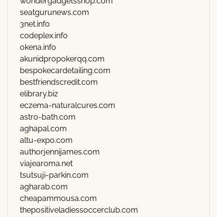
wondergadgetsshop.com
seatgurunews.com
3net.info
codeplex.info
okena.info
akunidpropokerqq.com
bespokecardetailing.com
bestfriendscredit.com
elibrary.biz
eczema-naturalcures.com
astro-bath.com
aghapal.com
altu-expo.com
authorjennijames.com
viajearoma.net
tsutsuji-parkin.com
agharab.com
cheapammousa.com
thepositiveladiessoccerclub.com