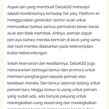
Aspek lain yang membuat DatukQQ menonjol
adalah komitmennya terhadap fair play. Platform ini
menggunakan generator nomor acak untuk
memastikan bahwa semua permainan benar-benar
acak dan tidak memihak. Artinya, pemain dapat
percaya bahwa mereka bermain di level yang sama
dan hasil mereka didasarkan pada keterampilan,
bukan keberuntungan.
Selain keamanan dan keadilannya, DatukQQ juga
menawarkan berbagai bonus dan promosi untuk
memberi penghargaan kepada pemain atas
kesetiaan mereka. Dari bonus selamat datang untuk
pemain baru hingga bonus isi ulang untuk pemain
yang sudah ada, ada banyak peluang untuk
meningkatkan uang seseorang dan meningkatkan