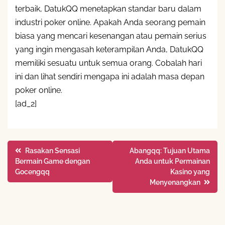
terbaik, DatukQQ menetapkan standar baru dalam
industri poker online. Apakah Anda seorang pemain
biasa yang mencari kesenangan atau pemain serius
yang ingin mengasah keterampilan Anda, DatukQQ
memiliki sesuatu untuk semua orang. Cobalah hari
ini dan lihat sendiri mengapa ini adalah masa depan
poker online.
[ad_2]
Post
Rasakan Sensasi
Abangqq: Tujuan Utama
Bermain Game dengan
Anda untuk Permainan
navigation
Gocengqq
Kasino yang
Menyenangkan