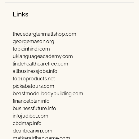
Links
thecedarglenmaltshop.com
georgemason.org
topicinhindi.com
uklanguageacademy.com
lindehealthcarefree.com
allbusinessjobs.info
top10products.net
pickabatours.com
beastmode-bodybuilding.com
financelplan.info
businessfuture.info
infojudibet.com
cbdmap.info
deanbeanxn.com
matkarajdhanigame.com