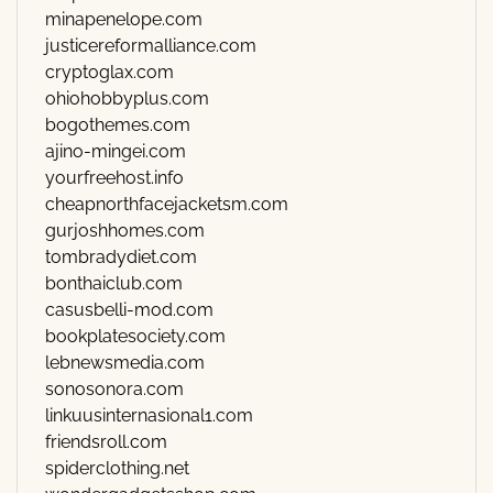
minapenelope.com
justicereformalliance.com
cryptoglax.com
ohiohobbyplus.com
bogothemes.com
ajino-mingei.com
yourfreehost.info
cheapnorthfacejacketsm.com
gurjoshhomes.com
tombradydiet.com
bonthaiclub.com
casusbelli-mod.com
bookplatesociety.com
lebnewsmedia.com
sonosonora.com
linkuusinternasional1.com
friendsroll.com
spiderclothing.net