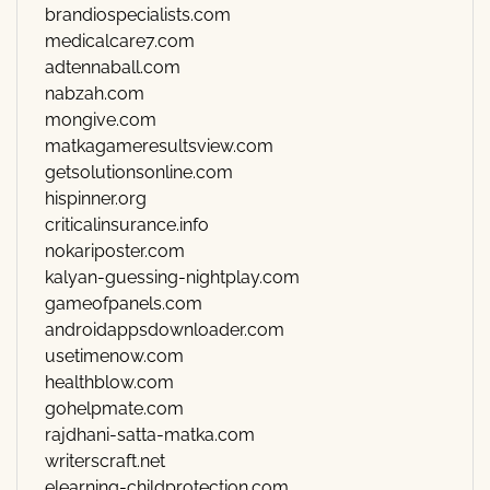
brandiospecialists.com
medicalcare7.com
adtennaball.com
nabzah.com
mongive.com
matkagameresultsview.com
getsolutionsonline.com
hispinner.org
criticalinsurance.info
nokariposter.com
kalyan-guessing-nightplay.com
gameofpanels.com
androidappsdownloader.com
usetimenow.com
healthblow.com
gohelpmate.com
rajdhani-satta-matka.com
writerscraft.net
elearning-childprotection.com