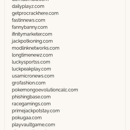
dailyplayz.com
getprocrackhere.com
fastinnews.com
fannybanny.com
ifinitymarketer.com
jackpotkoning.com
modlinknetworks.com
longtimenewz.com
luckysportss.com
luckpeakplay.com
usamicronews.com
grofashion.com
pokemongoevolutioncalc.com
phishingbase.com
racegamings.com
primejackpotstay.com
pokugaa.com
playvaultgame.com