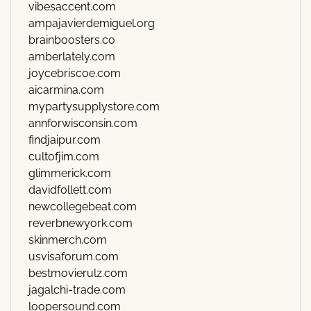
vibesaccent.com
ampajavierdemiguel.org
brainboosters.co
amberlately.com
joycebriscoe.com
aicarmina.com
mypartysupplystore.com
annforwisconsin.com
findjaipur.com
cultofjim.com
glimmerick.com
davidfollett.com
newcollegebeat.com
reverbnewyork.com
skinmerch.com
usvisaforum.com
bestmovierulz.com
jagalchi-trade.com
loopersound.com