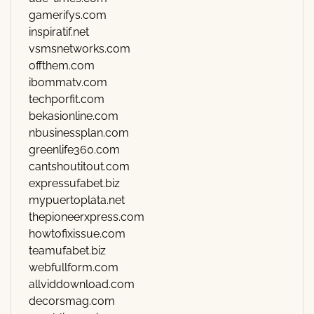
gamerifys.com
inspiratif.net
vsmsnetworks.com
offthem.com
ibommatv.com
techporfit.com
bekasionline.com
nbusinessplan.com
greenlife360.com
cantshoutitout.com
expressufabet.biz
mypuertoplata.net
thepioneerxpress.com
howtofixissue.com
teamufabet.biz
webfullform.com
allviddownload.com
decorsmag.com