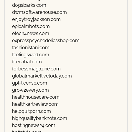
dogsbarks.com
dwmsoftwarehouse.com
enjoytroyjackson.com
epicaimbots.com
etech4news.com
expresspsychedelicsshop.com
fashionistani.com
feelingswed.com
firecabal.com
forbessmagazine.com
globalmarketlivetoday.com
gpl-license.com
grow2every.com
healthhousecare.com
healthkartreview.com
helpquitporn.com
highqualitybanknote.com
hostingnews24.com