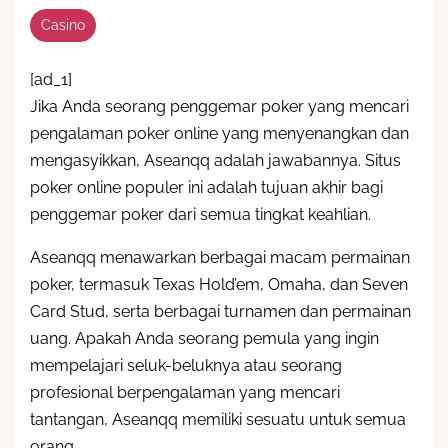
Casino
[ad_1]
Jika Anda seorang penggemar poker yang mencari
pengalaman poker online yang menyenangkan dan
mengasyikkan, Aseanqq adalah jawabannya. Situs
poker online populer ini adalah tujuan akhir bagi
penggemar poker dari semua tingkat keahlian.
Aseanqq menawarkan berbagai macam permainan
poker, termasuk Texas Hold’em, Omaha, dan Seven
Card Stud, serta berbagai turnamen dan permainan
uang. Apakah Anda seorang pemula yang ingin
mempelajari seluk-beluknya atau seorang
profesional berpengalaman yang mencari
tantangan, Aseanqq memiliki sesuatu untuk semua
orang.