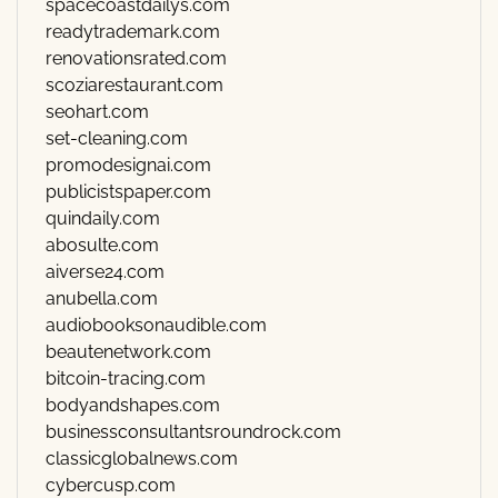
spacecoastdailys.com
readytrademark.com
renovationsrated.com
scoziarestaurant.com
seohart.com
set-cleaning.com
promodesignai.com
publicistspaper.com
quindaily.com
abosulte.com
aiverse24.com
anubella.com
audiobooksonaudible.com
beautenetwork.com
bitcoin-tracing.com
bodyandshapes.com
businessconsultantsroundrock.com
classicglobalnews.com
cybercusp.com