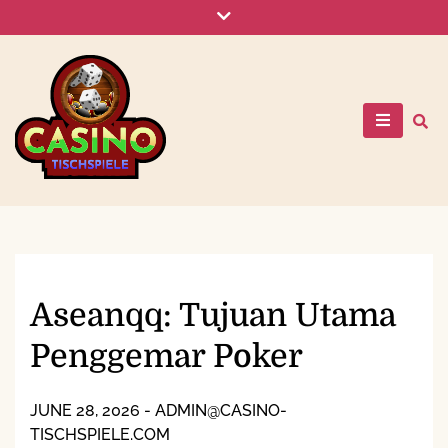
Skip
to
content
Situs Poker Online
Terpopuler dengan Banyak
Fitur Baru
Aseanqq: Tujuan Utama
Penggemar Poker
JUNE 28, 2026
-
ADMIN@CASINO-
TISCHSPIELE.COM