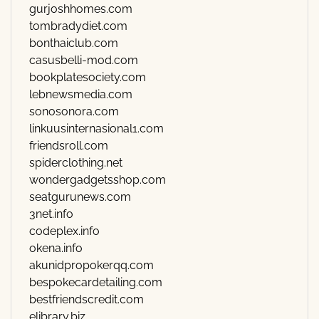
gurjoshhomes.com
tombradydiet.com
bonthaiclub.com
casusbelli-mod.com
bookplatesociety.com
lebnewsmedia.com
sonosonora.com
linkuusinternasional1.com
friendsroll.com
spiderclothing.net
wondergadgetsshop.com
seatgurunews.com
3net.info
codeplex.info
okena.info
akunidpropokerqq.com
bespokecardetailing.com
bestfriendscredit.com
elibrary.biz