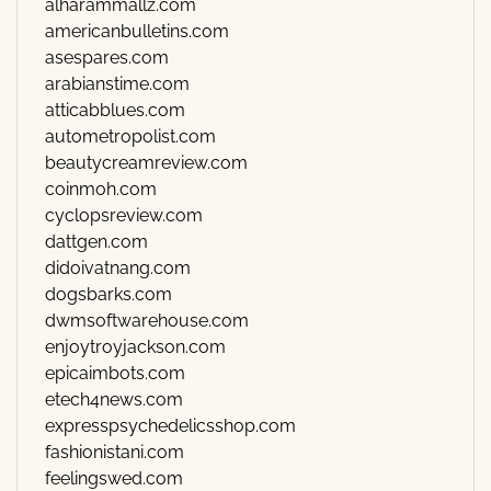
alharammallz.com
americanbulletins.com
asespares.com
arabianstime.com
atticabblues.com
autometropolist.com
beautycreamreview.com
coinmoh.com
cyclopsreview.com
dattgen.com
didoivatnang.com
dogsbarks.com
dwmsoftwarehouse.com
enjoytroyjackson.com
epicaimbots.com
etech4news.com
expresspsychedelicsshop.com
fashionistani.com
feelingswed.com