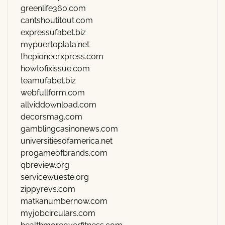
greenlife360.com
cantshoutitout.com
expressufabet.biz
mypuertoplata.net
thepioneerxpress.com
howtofixissue.com
teamufabet.biz
webfullform.com
allviddownload.com
decorsmag.com
gamblingcasinonews.com
universitiesofamerica.net
progameofbrands.com
qbreview.org
servicewueste.org
zippyrevs.com
matkanumbernow.com
myjobcirculars.com