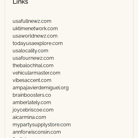
Links
usafullnewz.com
uktimenetwork.com
usaworldnewz.com
todayusaexplore.com
usalocality.com
usafournewz.com
thebalochhal.com
vehicularmaster.com
vibesaccent.com
ampajavierdemiguel.org
brainboosters.co
amberlately.com
joycebriscoe.com
aicarmina.com
mypartysupplystore.com
annforwisconsin.com