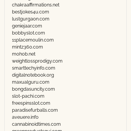
chakraaffirmations.net
bestjokes4u.com
lustgurgaon.com
geniejaar.com
bobbyslot.com
11placemoulin.com
mintz360.com
mohob.net
weightlossprodigy.com
smarttechyinfo.com
digitalnotebook.org
maxualguru.com
bongdasuncity.com
slot-pachi.com
freespinsslot.com
paradisefurballs.com
aveuere.info
cannabinoidtimes.com