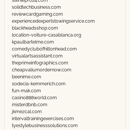
sterilepro24.com
solidtechbusiness.com
reviewcardgaming.com
experiencedexpertstowingservice.com
blackheadsshop.com
location-voiture-casablanca.org
kpaulbartelme.com
comedyclubofhiltonhead.com
virtualartsassistant.com
theprimeinfographics.com
cheapvaliumordernow.com
beenime.com
sodecia-kemmerich.com
fun-mak.com
casino888world.com
misterdbnb.com
jkmezcal.com
intervaltrainingexercises.com
tyestylebusinesssolutions.com